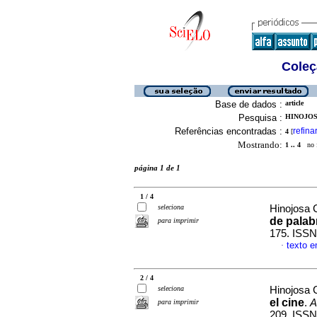
Coleç
Base de dados :
article
Pesquisa :
HINOJOS
Referências encontradas :
refina
4
[
Mostrando:
1 .. 4
no f
página 1 de 1
1 / 4
seleciona
Hinojosa 
de palab
para imprimir
175. ISSN
texto 
·
2 / 4
seleciona
Hinojosa 
el cine
.
A
para imprimir
209. ISSN