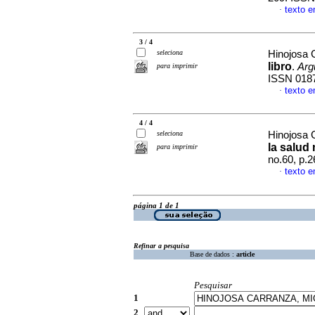
texto 
·
3 / 4
seleciona
Hinojosa 
libro
.
Arg
para imprimir
ISSN 018
texto 
·
4 / 4
seleciona
Hinojosa 
la salud
para imprimir
no.60, p.
texto 
·
página 1 de 1
Refinar a pesquisa
Base de dados :
article
Pesquisar
1
2