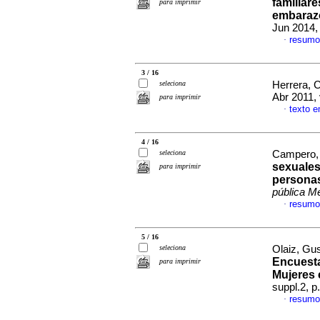
familiare
para imprimir
embaraz
Jun 2014,
resumo
·
3 / 16
seleciona
Herrera, C
Abr 2011,
para imprimir
texto 
·
4 / 16
seleciona
Campero, 
sexuales
para imprimir
personas
pública M
resumo
·
5 / 16
seleciona
Olaiz, Gus
Encuesta
para imprimir
Mujeres 
suppl.2, 
resumo
·