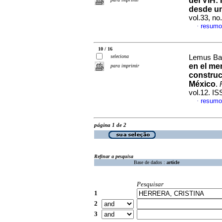
del VIH
:
desde u
vol.33, n
resumo
·
10 / 16
seleciona
Lemus Bar
en el mer
para imprimir
construc
México
.
vol.12. I
resumo
·
página 1 de 2
Refinar a pesquisa
Base de dados :
article
Pesquisar
1
2
3