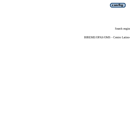
Search engin
BIREME/OPAS/OMS - Centro Latino-Am