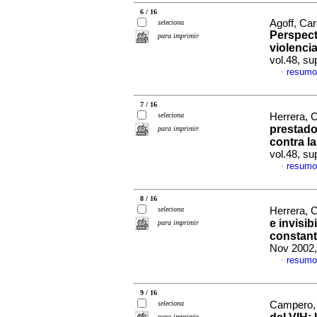
6 / 16
Agoff, Car
seleciona
Perspect
para imprimir
violenci
vol.48, s
resumo
·
7 / 16
seleciona
Herrera, C
prestado
para imprimir
contra l
vol.48, s
resumo
·
8 / 16
seleciona
Herrera, 
e invisib
para imprimir
constant
Nov 2002,
resumo
·
9 / 16
seleciona
Campero, 
para imprimir