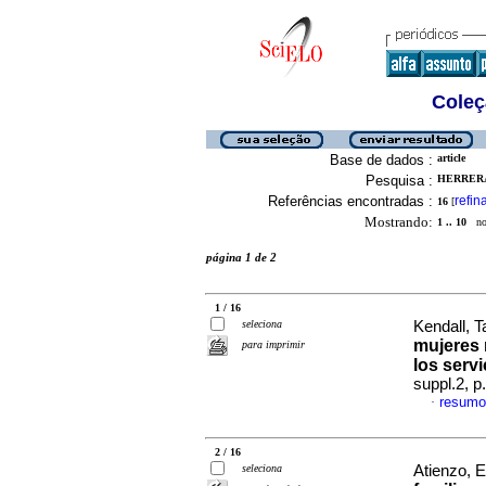
Coleç
Base de dados :
article
Pesquisa :
HERRERA,
Referências encontradas :
refin
16
[
Mostrando:
1 .. 10
no 
página 1 de 2
1 / 16
seleciona
Kendall, T
mujeres 
para imprimir
los serv
suppl.2, 
resumo
·
2 / 16
seleciona
Atienzo, E