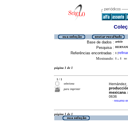
Coleç
Base de dados :
article
Pesquisa :
HERNAND
Referências encontradas :
refina
1
[
Mostrando:
1 .. 1
no f
página 1 de 1
1 / 1
seleciona
Hernández,
producción
para imprimir
mexicana
.
0636
resumo e
·
página 1 de 1