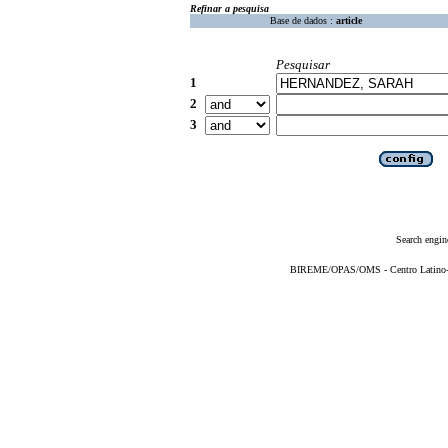
Refinar a pesquisa
Base de dados :
article
Pesquisar
1
2
3
Search engin
BIREME/OPAS/OMS - Centro Latino-Am