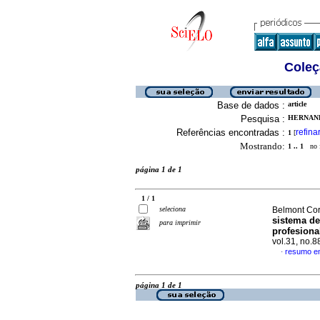
Coleç
Base de dados :
article
Pesquisa :
HERNAND
Referências encontradas :
refina
1
[
Mostrando:
1 .. 1
no f
página 1 de 1
1 / 1
seleciona
Belmont Cor
sistema de
para imprimir
profesiona
vol.31, no.
resumo e
·
página 1 de 1