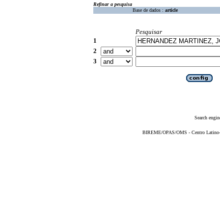
Refinar a pesquisa
Base de dados :
article
Pesquisar
1
2
3
Search engin
BIREME/OPAS/OMS - Centro Latino-Am