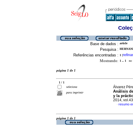
Coleç
Base de dados :
article
Pesquisa :
HERNAND
Referências encontradas :
refina
1
[
Mostrando:
1 .. 1
no f
página 1 de 1
1 / 1
Álvarez Pér
seleciona
Análisis d
para imprimir
y la práct
2014, vol.4
resumo e
·
página 1 de 1