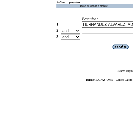
Refinar a pesquisa
Base de dados :
article
Pesquisar
1
2
3
Search engin
BIREME/OPAS/OMS - Centro Latino-Am