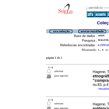
Coleç
Base de dados :
article
Pesquisa :
HAGENE, 
Referências encontradas :
refina
6
[
Mostrando:
1 .. 6
no f
página 1 de 1
1 / 6
seleciona
Hagene, T
etnográf
para imprimir
"compra
no.83, p.
resumo
·
2 / 6
seleciona
Hagene, T
evidencia
para imprimir