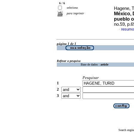
6 / 6
seleciona
Hagene, T
México, D
para imprimir
pueblo o
no.59, p.
resumo
·
página 1 de 1
Refinar a pesquisa
Base de dados :
article
Pesquisar
1
2
3
Search engin