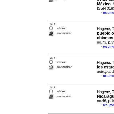
México
.
ISSN 018
resumo
·
3 / 6
seleciona
Hagene, T
pueblo or
para imprimir
chismes
no.73, p.
resumo
·
4 / 6
seleciona
Hagene, T
los estu
para imprimir
antropol
, 
resumo
·
5 / 6
seleciona
Hagene, T
Nicaragu
para imprimir
no.46, p.
resumo
·