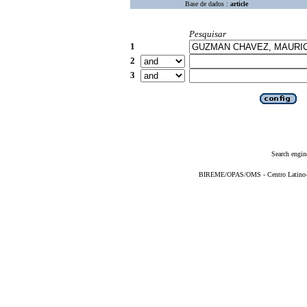
Base de dados :
article
Pesquisar
1
2
3
Search engin
BIREME/OPAS/OMS - Centro Latino-Am