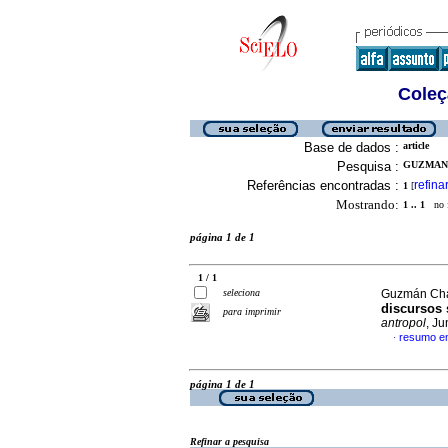
Coleç
Base de dados :
article
Pesquisa :
GUZMAN 
Referências encontradas :
refina
1
[
Mostrando:
1 .. 1
no f
página 1 de 1
1 / 1
seleciona
Guzmán Chá
discursos s
para imprimir
antropol
, J
resumo e
·
página 1 de 1
Refinar a pesquisa