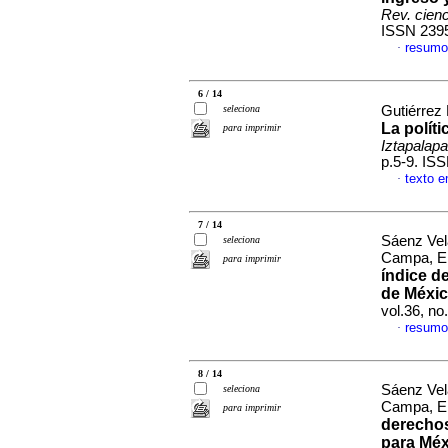
Rev. cien
ISSN 239
resumo
·
6 / 14
seleciona
Gutiérrez 
La políti
para imprimir
Iztapalapa
p.5-9. IS
texto 
·
7 / 14
Sáenz Vel
seleciona
Campa, En
para imprimir
índice d
de Méxi
vol.36, n
resumo
·
8 / 14
Sáenz Vel
seleciona
Campa, En
para imprimir
derechos
para Méx