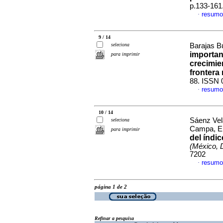
p.133-161
resumo
·
9 / 14
seleciona
Barajas Bu
importanc
para imprimir
crecimie
frontera 
88. ISSN 
resumo
·
10 / 14
Sáenz Vel
seleciona
Campa, En
para imprimir
del índi
(México, D
7202
resumo
·
página 1 de 2
Refinar a pesquisa