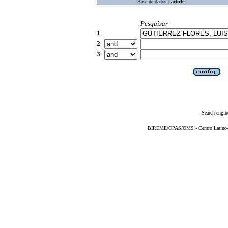
Base de dados :
article
Pesquisar
1
2
3
Search engin
BIREME/OPAS/OMS - Centro Latino-Am