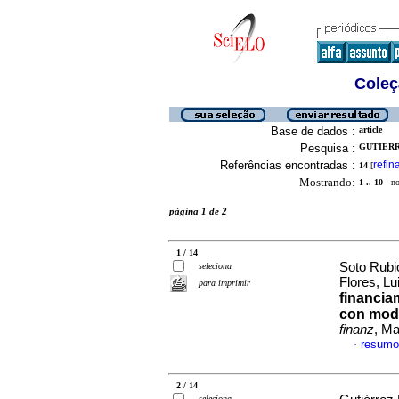
Coleç
Base de dados :
article
Pesquisa :
GUTIERR
Referências encontradas :
refin
14
[
Mostrando:
1 .. 10
no 
página 1 de 2
1 / 14
Soto Rubi
seleciona
Flores, Lu
para imprimir
financia
con mode
finanz
, Ma
resumo
·
2 / 14
seleciona