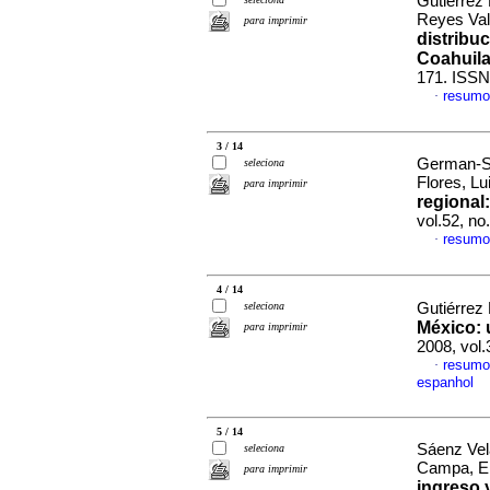
Gutiérrez
Reyes Val
para imprimir
distribu
Coahuil
171. ISSN
resumo
·
3 / 14
German-So
seleciona
Flores, Lu
para imprimir
regional
vol.52, n
resumo
·
4 / 14
seleciona
Gutiérrez 
México
:
para imprimir
2008, vol
resumo
·
espanhol
5 / 14
Sáenz Vel
seleciona
Campa, En
para imprimir
ingreso 