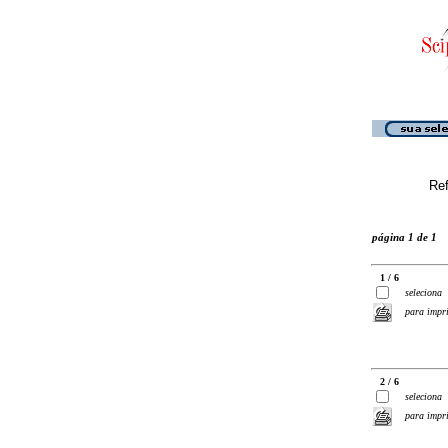
Ref
página 1 de 1
1 / 6
seleciona
para impr
2 / 6
seleciona
para impr