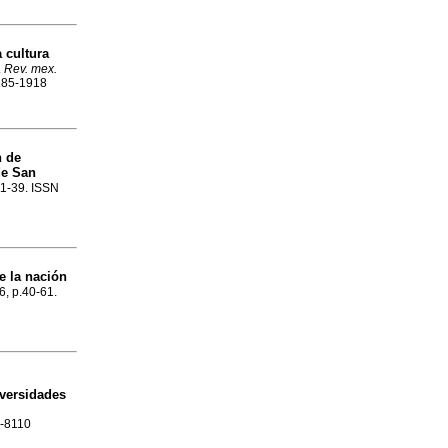
 cultura
.
Rev. mex.
0185-1918
n de
de San
.11-39. ISSN
e la nación
6, p.40-61.
iversidades
7-8110