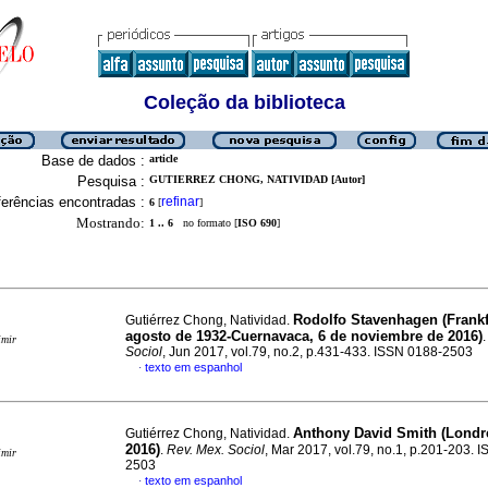
Coleção da biblioteca
Base de dados :
article
Pesquisa :
GUTIERREZ CHONG, NATIVIDAD [Autor]
erências encontradas :
refinar
6
[
]
Mostrando:
1 .. 6
no formato [
ISO 690
]
Rodolfo Stavenhagen (Frankf
Gutiérrez Chong, Natividad.
agosto de 1932-Cuernavaca, 6 de noviembre de 2016)
imir
Sociol
, Jun 2017, vol.79, no.2, p.431-433. ISSN 0188-2503
texto em espanhol
·
Anthony David Smith (Londre
Gutiérrez Chong, Natividad.
2016)
.
Rev. Mex. Sociol
, Mar 2017, vol.79, no.1, p.201-203. 
imir
2503
texto em espanhol
·