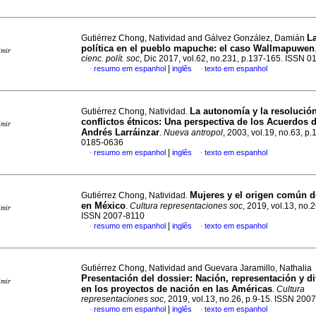
La
Gutiérrez Chong, Natividad and Gálvez González, Damián
política en el pueblo mapuche: el caso Wallmapuwen
imir
cienc. polít. soc
, Dic 2017, vol.62, no.231, p.137-165. ISSN 
|
resumo em espanhol
inglês
texto em espanhol
·
·
La autonomía y la resolució
Gutiérrez Chong, Natividad.
conflictos étnicos
:
Una perspectiva de los Acuerdos 
imir
Andrés Larráinzar
.
Nueva antropol
, 2003, vol.19, no.63, p
0185-0636
|
resumo em espanhol
inglês
texto em espanhol
·
·
Mujeres y el origen común d
Gutiérrez Chong, Natividad.
en México
.
Cultura representaciones soc
, 2019, vol.13, no.2
imir
ISSN 2007-8110
|
resumo em espanhol
inglês
texto em espanhol
·
·
Gutiérrez Chong, Natividad and Guevara Jaramillo, Nathalia
Presentación del dossier: Nación, representación y d
imir
en los proyectos de nación en las Américas
.
Cultura
representaciones soc
, 2019, vol.13, no.26, p.9-15. ISSN 200
|
resumo em espanhol
inglês
texto em espanhol
·
·