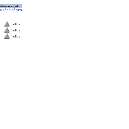
lário avançado
mulário básico