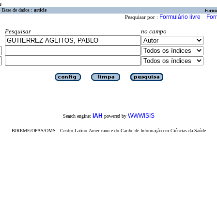
a
Base de dados :
article
Formu
Formulário livre
For
Pesquisar por :
Pesquisar
no campo
iAH
WWWISIS
Search engine:
powered by
BIREME/OPAS/OMS - Centro Latino-Americano e do Caribe de Informação em Ciências da Saúde