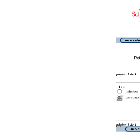
Ref
página 1 de 1
1 / 1
seleciona
para impr
página 1 de 1