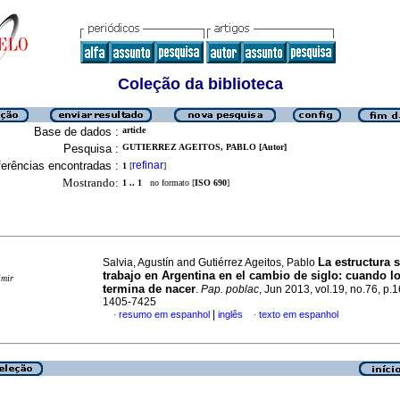
Coleção da biblioteca
Base de dados :
article
Pesquisa :
GUTIERREZ AGEITOS, PABLO [Autor]
erências encontradas :
refinar
1
[
]
Mostrando:
1 .. 1
no formato [
ISO 690
]
La estructura s
Salvia, Agustín and Gutiérrez Ageitos, Pablo
trabajo en Argentina en el cambio de siglo
:
cuando l
imir
termina de nacer
.
Pap. poblac
, Jun 2013, vol.19, no.76, p
1405-7425
|
resumo em espanhol
inglês
texto em espanhol
·
·