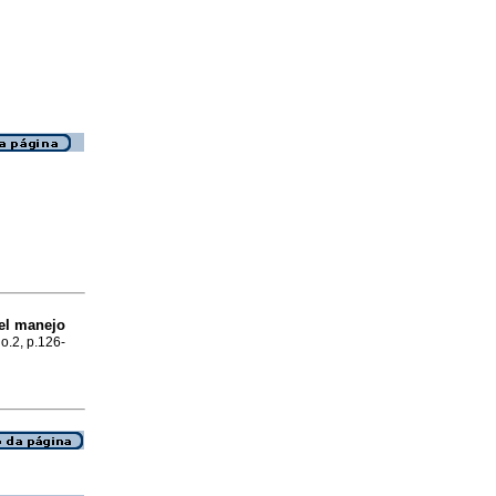
 el manejo
no.2, p.126-