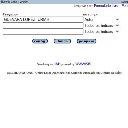
Base de dados :
article
Formu
Formulário livre
For
Pesquisar por :
Pesquisar
no campo
iAH
WWWISIS
Search engine:
powered by
BIREME/OPAS/OMS - Centro Latino-Americano e do Caribe de Informação em Ciências da Saúde