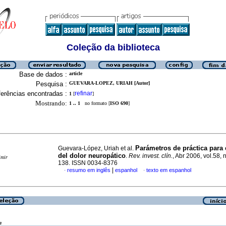
Coleção da biblioteca
Base de dados :
article
Pesquisa :
GUEVARA-LOPEZ, URIAH [Autor]
erências encontradas :
refinar
1
[
]
Mostrando:
1 .. 1
no formato [
ISO 690
]
Parámetros de práctica para
Guevara-López, Uriah et al.
del dolor neuropático
.
Rev. invest. clín.
, Abr 2006, vol.58, 
imir
138. ISSN 0034-8376
|
resumo em inglês
espanhol
texto em espanhol
·
·
a