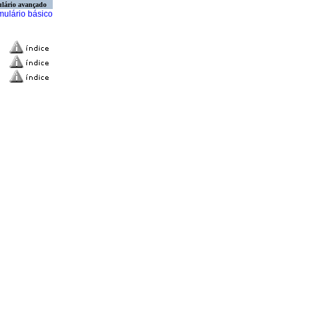
lário avançado
mulário básico