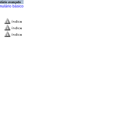
lário avançado
mulário básico