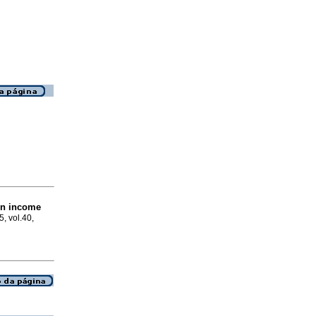
on income
5, vol.40,