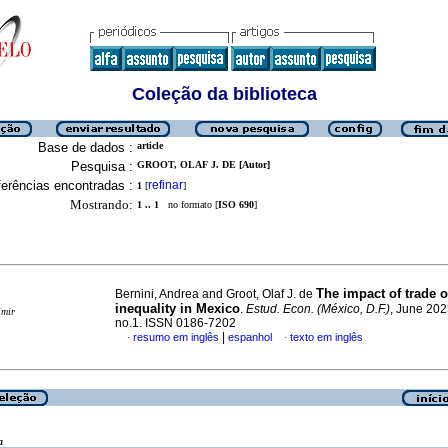
Coleção da biblioteca
Base de dados :
article
Pesquisa :
GROOT, OLAF J. DE [Autor]
erências encontradas :
refinar
1
[
]
Mostrando:
1 .. 1
no formato [
ISO 690
]
The impact of trade 
Bernini, Andrea and Groot, Olaf J. de
inequality in Mexico
.
Estud. Econ. (México, D.F.)
, June 202
imir
no.1. ISSN 0186-7202
|
resumo em inglês
espanhol
texto em inglês
·
·
a