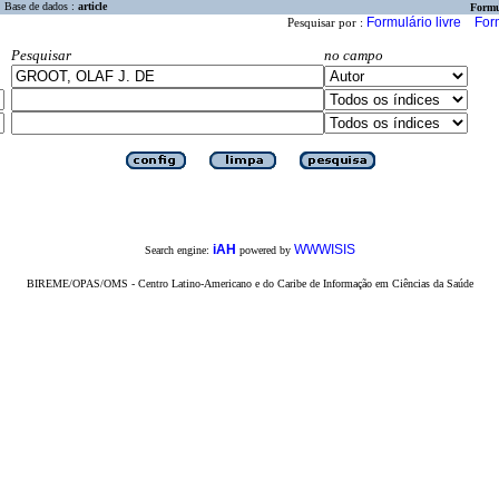
Base de dados :
article
Formu
Formulário livre
For
Pesquisar por :
Pesquisar
no campo
iAH
WWWISIS
Search engine:
powered by
BIREME/OPAS/OMS - Centro Latino-Americano e do Caribe de Informação em Ciências da Saúde