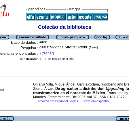
Coleção da biblioteca
Base de dados :
article
Pesquisa :
GRIJALVA VILLA, MIGUEL ANGEL [Autor]
erências encontradas :
refinar
1
[
]
Mostrando:
1 .. 1
no formato [
ISO 690
]
Grijalva Villa, Miguel Ángel, García-Ochoa, Rigoberto and B
De agricultor a distribuidor.
Upgrading
fu
Sierra, Álvaro
imir
transfronterizo en el noroeste de México
. Translated by
Morales.
Frontera norte
, Dic 2025, vol.37. ISSN 0187-7372
|
resumo em espanhol
inglês
texto em espanhol
·
·