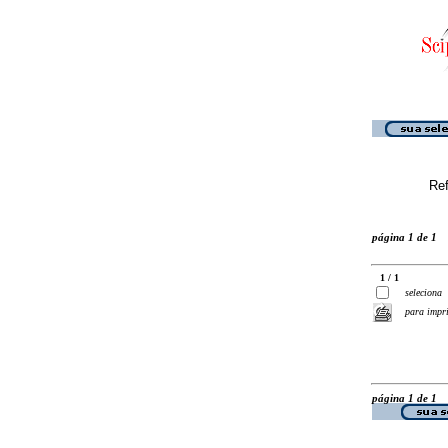
Ref
página 1 de 1
1 / 1
seleciona
para impr
página 1 de 1