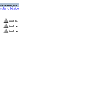
lário avançado
mulário básico