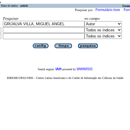
a
Base de dados :
article
Formu
Formulário livre
For
Pesquisar por :
Pesquisar
no campo
iAH
WWWISIS
Search engine:
powered by
BIREME/OPAS/OMS - Centro Latino-Americano e do Caribe de Informação em Ciências da Saúde