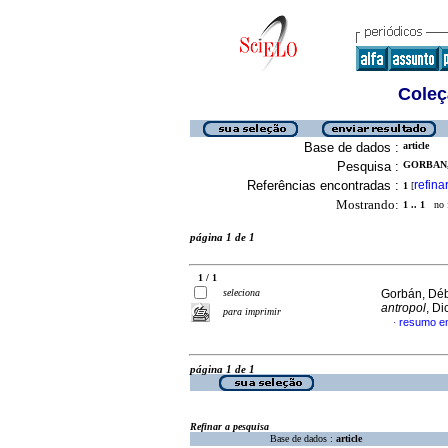
Coleç
Base de dados :
article
Pesquisa :
GORBAN,
Referências encontradas :
refina
1
[
Mostrando:
1 .. 1
no f
página 1 de 1
1 / 1
seleciona
Gorbán, Dé
antropol
, D
para imprimir
resumo e
·
página 1 de 1
Refinar a pesquisa
Base de dados :
article