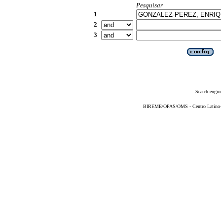
Pesquisar
1
2
3
Search engin
BIREME/OPAS/OMS - Centro Latino-Am