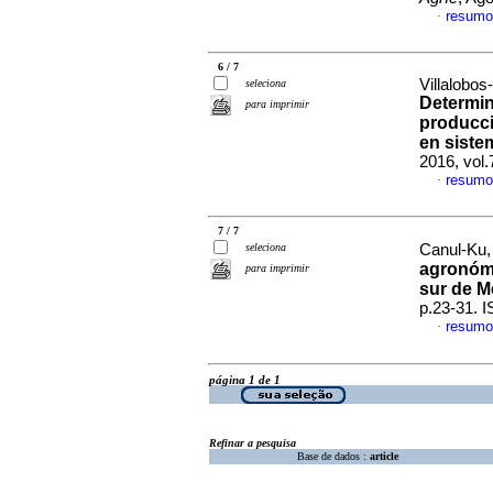
resumo
·
6 / 7
Villalobo
seleciona
Determin
para imprimir
producci
en siste
2016, vol
resumo
·
7 / 7
seleciona
Canul-Ku,
agronómi
para imprimir
sur de M
p.23-31. 
resumo
·
página 1 de 1
Refinar a pesquisa
Base de dados :
article