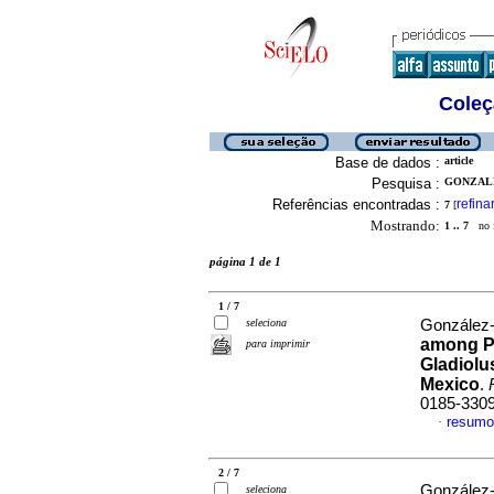
Coleç
Base de dados :
article
Pesquisa :
GONZALE
Referências encontradas :
refina
7
[
Mostrando:
1 .. 7
no f
página 1 de 1
1 / 7
seleciona
González-
among P
para imprimir
Gladiol
Mexico
.
0185-330
resumo
·
2 / 7
González-
seleciona