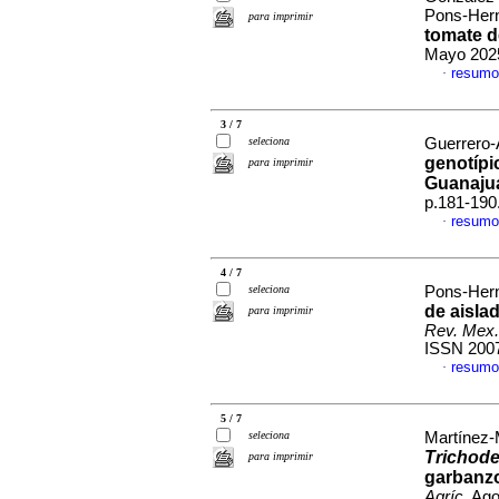
Pons-Hern
para imprimir
tomate d
Mayo 2025
resumo
·
3 / 7
seleciona
Guerrero-
genotípi
para imprimir
Guanaju
p.181-190
resumo
·
4 / 7
seleciona
Pons-Hern
de aisla
para imprimir
Rev. Mex.
ISSN 200
resumo
·
5 / 7
seleciona
Martínez-M
Trichod
para imprimir
garbanzo 
Agríc
, Ag