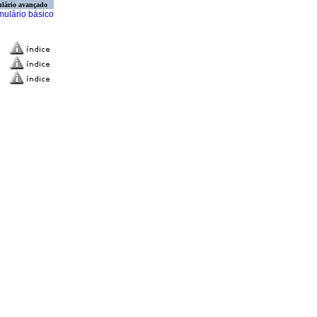
lário avançado
mulário básico