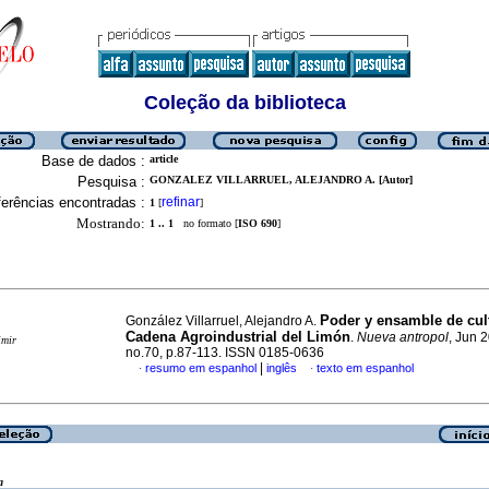
Coleção da biblioteca
Base de dados :
article
Pesquisa :
GONZALEZ VILLARRUEL, ALEJANDRO A. [Autor]
erências encontradas :
refinar
1
[
]
Mostrando:
1 .. 1
no formato [
ISO 690
]
Poder y ensamble de cult
González Villarruel, Alejandro A.
Cadena Agroindustrial del Limón
.
Nueva antropol
, Jun 2
imir
no.70, p.87-113. ISSN 0185-0636
|
resumo em espanhol
inglês
texto em espanhol
·
·
a