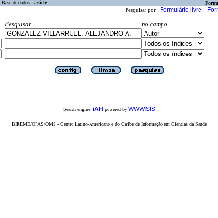
Base de dados :
article
Formu
Formulário livre
For
Pesquisar por :
Pesquisar
no campo
iAH
WWWISIS
Search engine:
powered by
BIREME/OPAS/OMS - Centro Latino-Americano e do Caribe de Informação em Ciências da Saúde