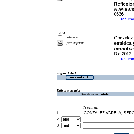
Reflexio
Nueva ant
0636
resumo
·
3 / 3
seleciona
González 
estética 
para imprimir
berimba
Dic 2012,
resumo
·
página 1 de 1
Refinar a pesquisa
Base de dados :
article
Pesquisar
1
2
3