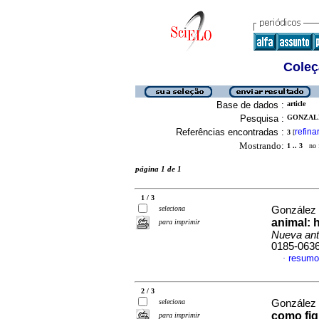
Coleç
Base de dados :
article
Pesquisa :
GONZALE
Referências encontradas :
refina
3
[
Mostrando:
1 .. 3
no f
página 1 de 1
1 / 3
seleciona
González 
animal: 
para imprimir
Nueva ant
0185-063
resumo
·
2 / 3
seleciona
González 
como fig
para imprimir