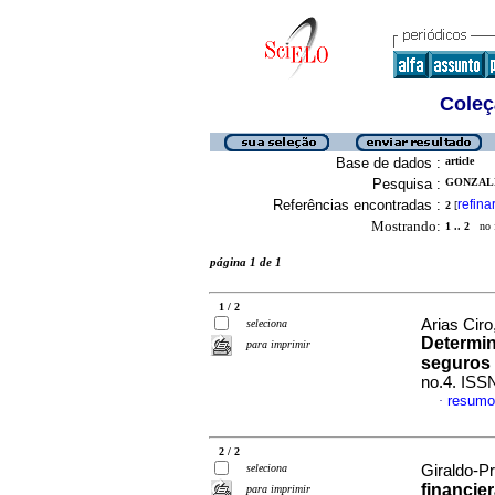
Coleç
Base de dados :
article
Pesquisa :
GONZALE
Referências encontradas :
refina
2
[
Mostrando:
1 .. 2
no f
página 1 de 1
1 / 2
Arias Ciro
seleciona
Determin
para imprimir
seguros
no.4. ISS
resumo
·
2 / 2
seleciona
Giraldo-Pr
financie
para imprimir