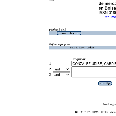
de merc
en Bolsa
ISSN 018
resumo
·
página 1 de 1
Refinar a pesquisa
Base de dados :
article
Pesquisar
1
2
3
Search engin
BIREME/OPAS/OMS - Centro Latino-Am