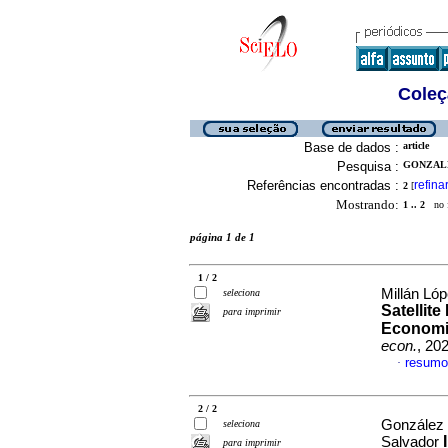
Coleç
Base de dados :
article
Pesquisa :
GONZALE
Referências encontradas :
refina
2
[
Mostrando:
1 .. 2
no f
página 1 de 1
1 / 2
Millán Ló
seleciona
Satellit
para imprimir
Economic
econ.
, 20
resumo
·
2 / 2
González 
seleciona
Salvador
para imprimir