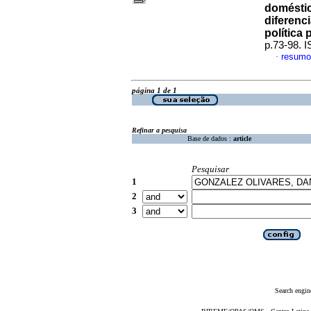
doméstic
diferenci
política 
p.73-98. 
resumo
·
página 1 de 1
Refinar a pesquisa
Base de dados :
article
Pesquisar
1
2
3
Search engin