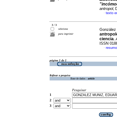
"incómod
antropol
, 
texto 
·
3 / 3
seleciona
González 
antropol
para imprimir
ciencia
.
ISSN 018
resumo
·
página 1 de 1
Refinar a pesquisa
Base de dados :
article
Pesquisar
1
2
3