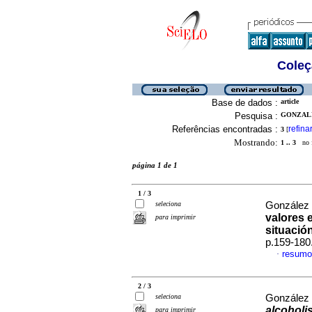
Coleç
Base de dados :
article
Pesquisa :
GONZALE
Referências encontradas :
refina
3
[
Mostrando:
1 .. 3
no f
página 1 de 1
1 / 3
seleciona
González 
valores 
para imprimir
situación
p.159-180
resumo
·
2 / 3
seleciona
González 
alcoholi
para imprimir