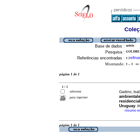
Coleç
Base de dados :
article
Pesquisa :
GOLDBER
Referências encontradas :
refina
1
[
Mostrando:
1 .. 1
no f
página 1 de 1
1 / 1
seleciona
Gadino, Isa
ambientale
para imprimir
residencia
Uruguay
.
I
resumo e
·
página 1 de 1