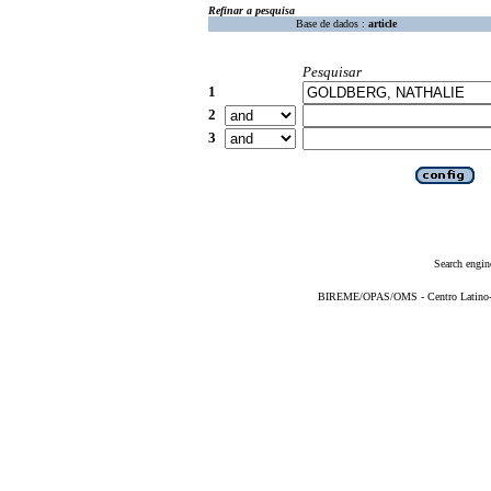
Refinar a pesquisa
Base de dados :
article
Pesquisar
1
2
3
Search engin
BIREME/OPAS/OMS - Centro Latino-Am