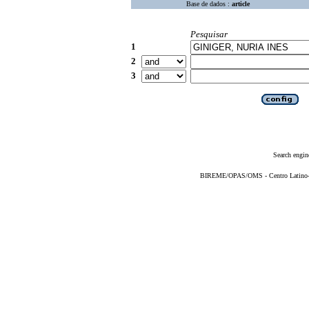
Base de dados :
article
Pesquisar
1
2
3
Search engin
BIREME/OPAS/OMS - Centro Latino-Am