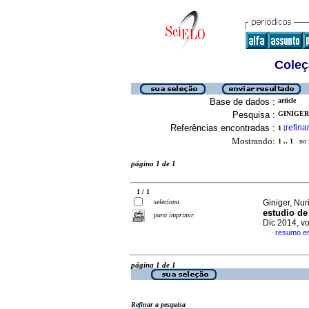
Coleç
Base de dados :
article
Pesquisa :
GINIGER,
Referências encontradas :
refina
1
[
Mostrando:
1 .. 1
no f
página 1 de 1
1 / 1
seleciona
Giniger, Nur
estudio de
para imprimir
Dic 2014, v
resumo e
·
página 1 de 1
Refinar a pesquisa