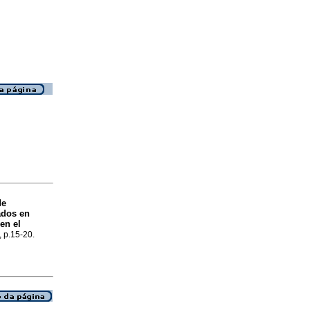
de
ados en
 en el
, p.15-20.