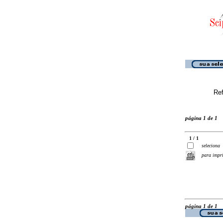
Ref
página 1 de 1
1 / 1
seleciona
para impr
página 1 de 1