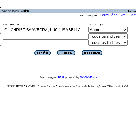
a
Base de dados :
article
Formu
Formulário livre
For
Pesquisar por :
Pesquisar
no campo
iAH
WWWISIS
Search engine:
powered by
BIREME/OPAS/OMS - Centro Latino-Americano e do Caribe de Informação em Ciências da Saúde