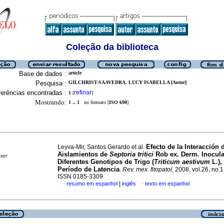
Coleção da biblioteca
Base de dados :
article
Pesquisa :
GILCHRIST-SAAVEDRA, LUCY ISABELLA [Autor]
erências encontradas :
refinar
1
[
]
Mostrando:
1 .. 1
no formato [
ISO 690
]
Efecto de la Interacción 
Leyva-Mir, Santos Gerardo et al.
Aislamientos de
Septoria tritici
Rob ex. Derm. Inocul
imir
Diferentes Genotipos de Trigo (
Triticum aestivum
L.),
Período de Latencia
.
Rev. mex. fitopatol
, 2008, vol.26, no.1
ISSN 0185-3309
|
resumo em espanhol
inglês
texto em espanhol
·
·