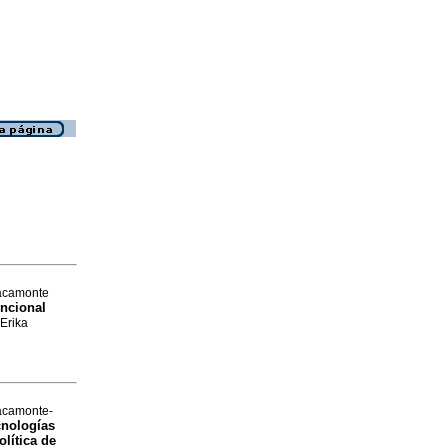
racamonte
ncional
 Erika
racamonte-
cnologías
olítica de