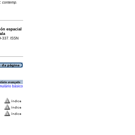
t. contemp.
ión espacial
ala
89-337. ISSN
lário avançado
mulário básico