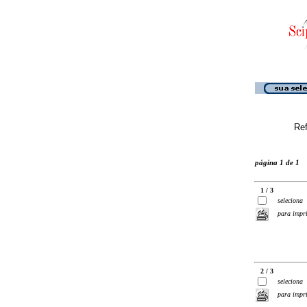
Ref
página 1 de 1
1 / 3
seleciona
para impr
2 / 3
seleciona
para impr