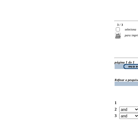
3 / 3
seleciona
para impr
página 1 de 1
Refinar a pesquis
1
2
3