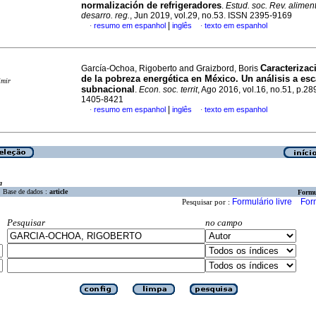
normalización de refrigeradores
.
Estud. soc. Rev. alimen
desarro. reg.
, Jun 2019, vol.29, no.53. ISSN 2395-9169
|
resumo em espanhol
inglês
texto em espanhol
·
·
Caracterizac
García-Ochoa, Rigoberto and Graizbord, Boris
de la pobreza energética en México. Un análisis a esc
imir
subnacional
.
Econ. soc. territ
, Ago 2016, vol.16, no.51, p.2
1405-8421
|
resumo em espanhol
inglês
texto em espanhol
·
·
a
Base de dados :
article
Formu
Formulário livre
For
Pesquisar por :
Pesquisar
no campo