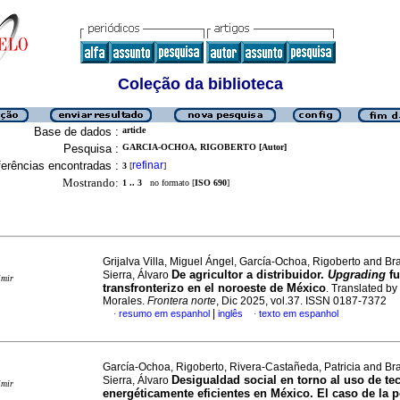
Coleção da biblioteca
Base de dados :
article
Pesquisa :
GARCIA-OCHOA, RIGOBERTO [Autor]
erências encontradas :
refinar
3
[
]
Mostrando:
1 .. 3
no formato [
ISO 690
]
Grijalva Villa, Miguel Ángel, García-Ochoa, Rigoberto and B
De agricultor a distribuidor.
Upgrading
fu
Sierra, Álvaro
imir
transfronterizo en el noroeste de México
. Translated by
Morales.
Frontera norte
, Dic 2025, vol.37. ISSN 0187-7372
|
resumo em espanhol
inglês
texto em espanhol
·
·
García-Ochoa, Rigoberto, Rivera-Castañeda, Patricia and B
Desigualdad social en torno al uso de te
Sierra, Álvaro
imir
energéticamente eficientes en México. El caso de la p