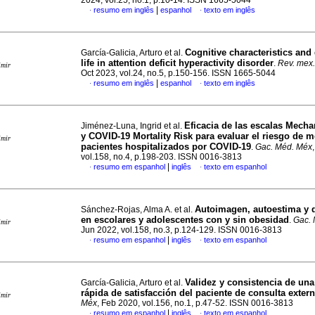
2024, vol.25, no.1, p.10-14. ISSN 1665-5044
|
resumo em inglês
espanhol
texto em inglês
·
·
Cognitive characteristics and 
García-Galicia, Arturo et al.
life in attention deficit hyperactivity disorder
.
Rev. mex.
imir
Oct 2023, vol.24, no.5, p.150-156. ISSN 1665-5044
|
resumo em inglês
espanhol
texto em inglês
·
·
Eficacia de las escalas Mecha
Jiménez-Luna, Ingrid et al.
y COVID-19 Mortality Risk para evaluar el riesgo de m
imir
pacientes hospitalizados por COVID-19
.
Gac. Méd. Méx
vol.158, no.4, p.198-203. ISSN 0016-3813
|
resumo em espanhol
inglês
texto em espanhol
·
·
Autoimagen, autoestima y 
Sánchez-Rojas, Alma A. et al.
en escolares y adolescentes con y sin obesidad
.
Gac.
imir
Jun 2022, vol.158, no.3, p.124-129. ISSN 0016-3813
|
resumo em espanhol
inglês
texto em espanhol
·
·
Validez y consistencia de una
García-Galicia, Arturo et al.
rápida de satisfacción del paciente de consulta exter
imir
Méx
, Feb 2020, vol.156, no.1, p.47-52. ISSN 0016-3813
|
resumo em espanhol
inglês
texto em espanhol
·
·