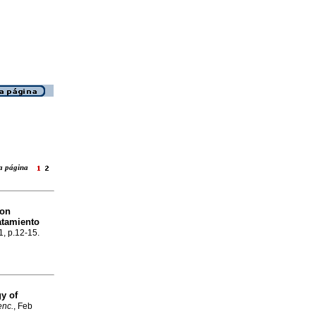
ara página
con
ratamiento
1, p.12-15.
y of
enc.
, Feb