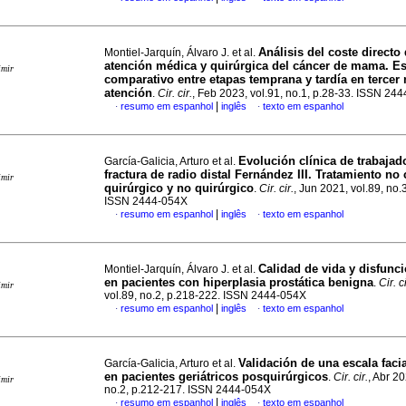
Análisis del coste directo 
Montiel-Jarquín, Álvaro J. et al.
atención médica y quirúrgica del cáncer de mama. E
imir
comparativo entre etapas temprana y tardía en tercer 
atención
.
Cir. cir.
, Feb 2023, vol.91, no.1, p.28-33. ISSN 24
|
resumo em espanhol
inglês
texto em espanhol
·
·
Evolución clínica de trabajad
García-Galicia, Arturo et al.
fractura de radio distal Fernández III. Tratamiento n
imir
quirúrgico y no quirúrgico
.
Cir. cir.
, Jun 2021, vol.89, no.
ISSN 2444-054X
|
resumo em espanhol
inglês
texto em espanhol
·
·
Calidad de vida y disfunci
Montiel-Jarquín, Álvaro J. et al.
en pacientes con hiperplasia prostática benigna
.
Cir. ci
imir
vol.89, no.2, p.218-222. ISSN 2444-054X
|
resumo em espanhol
inglês
texto em espanhol
·
·
Validación de una escala faci
García-Galicia, Arturo et al.
en pacientes geriátricos posquirúrgicos
.
Cir. cir.
, Abr 20
imir
no.2, p.212-217. ISSN 2444-054X
|
resumo em espanhol
inglês
texto em espanhol
·
·