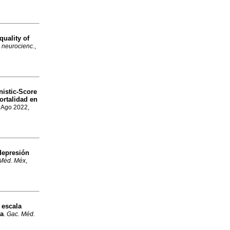
quality of
 neurocienc.
,
nistic-Score
ortalidad en
, Ago 2022,
depresión
 Méd. Méx
,
 escala
na
.
Gac. Méd.