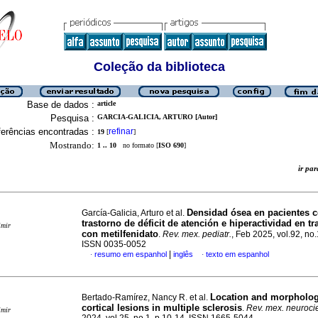
Coleção da biblioteca
Base de dados :
article
Pesquisa :
GARCIA-GALICIA, ARTURO [Autor]
erências encontradas :
refinar
19
[
]
Mostrando:
1 .. 10
no formato [
ISO 690
]
ir p
Densidad ósea en pacientes 
García-Galicia, Arturo et al.
trastorno de déficit de atención e hiperactividad en t
imir
con metilfenidato
.
Rev. mex. pediatr.
, Feb 2025, vol.92, no.
ISSN 0035-0052
|
resumo em espanhol
inglês
texto em espanhol
·
·
Location and morpholog
Bertado-Ramírez, Nancy R. et al.
cortical lesions in multiple sclerosis
.
Rev. mex. neuroci
imir