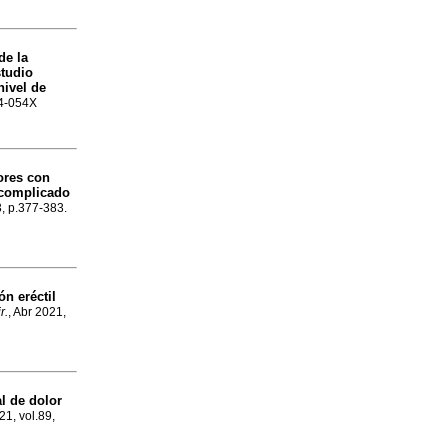
de la
studio
nivel de
44-054X
ores con
o complicado
3, p.377-383.
ón eréctil
r.
, Abr 2021,
al de dolor
21, vol.89,