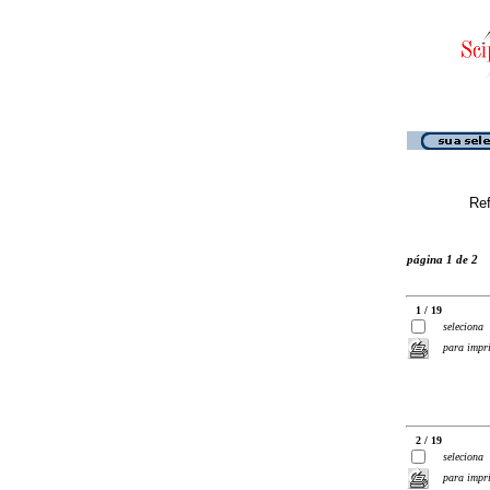
Ref
página 1 de 2
1 / 19
seleciona
para impr
2 / 19
seleciona
para impr