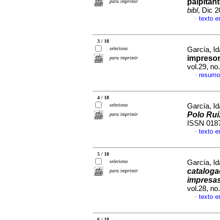
palpitan
para imprimir
bibl
, Dic 
texto 
·
3 / 18
seleciona
García, Id
impresor
para imprimir
vol.29, n
resumo
·
4 / 18
seleciona
García, Id
Polo Rui
para imprimir
ISSN 018
texto 
·
5 / 18
seleciona
García, Id
cataloga
para imprimir
impresas
vol.28, n
texto 
·
6 / 18