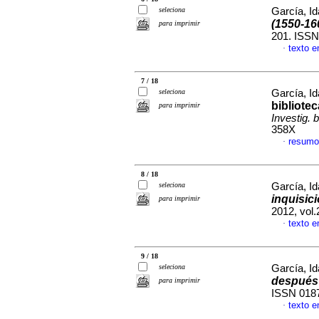
seleciona
García, Id
(1550-16
para imprimir
201. ISS
texto 
·
7 / 18
seleciona
García, Id
bibliotec
para imprimir
Investig. b
358X
resumo
·
8 / 18
seleciona
García, Id
inquisic
para imprimir
2012, vol
texto 
·
9 / 18
seleciona
García, Id
después
para imprimir
ISSN 018
texto 
·