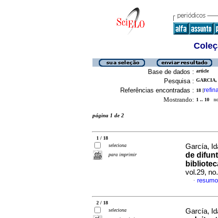
Coleç
Base de dados :
article
Pesquisa :
GARCIA, 
Referências encontradas :
refin
18
[
Mostrando:
1 .. 10
no 
página 1 de 2
1 / 18
seleciona
García, Id
de difun
para imprimir
bibliote
vol.29, n
resumo
·
2 / 18
seleciona
García, Id