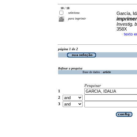
10 / 18
seleciona
García, Id
imprimen 
para imprimir
Investig. b
358X
texto 
·
página 1 de 2
Refinar a pesquisa
Base de dados :
article
Pesquisar
1
2
3