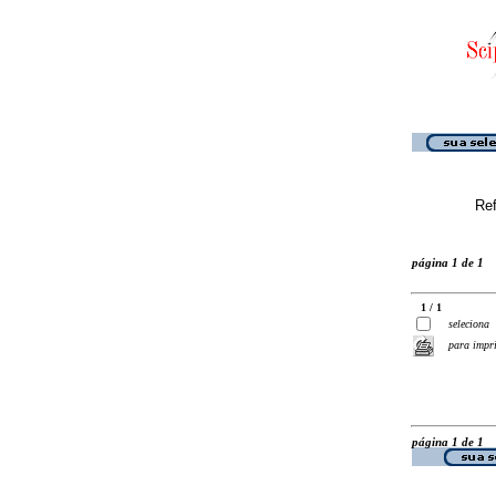
Ref
página 1 de 1
1 / 1
seleciona
para impr
página 1 de 1