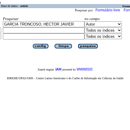
a
Base de dados :
article
Formu
Formulário livre
For
Pesquisar por :
Pesquisar
no campo
iAH
WWWISIS
Search engine:
powered by
BIREME/OPAS/OMS - Centro Latino-Americano e do Caribe de Informação em Ciências da Saúde