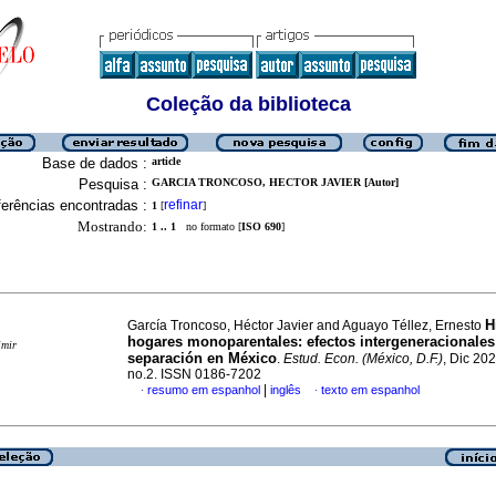
Coleção da biblioteca
Base de dados :
article
Pesquisa :
GARCIA TRONCOSO, HECTOR JAVIER [Autor]
erências encontradas :
refinar
1
[
]
Mostrando:
1 .. 1
no formato [
ISO 690
]
H
García Troncoso, Héctor Javier and Aguayo Téllez, Ernesto
hogares monoparentales: efectos intergeneracionales
imir
separación en México
.
Estud. Econ. (México, D.F.)
, Dic 202
no.2. ISSN 0186-7202
|
resumo em espanhol
inglês
texto em espanhol
·
·