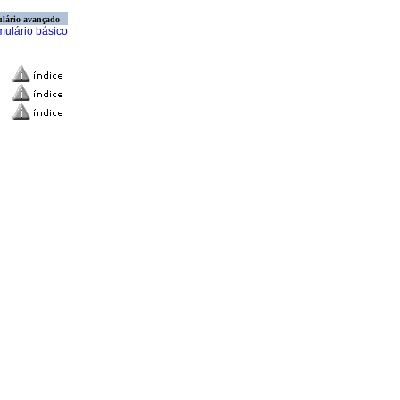
lário avançado
mulário básico