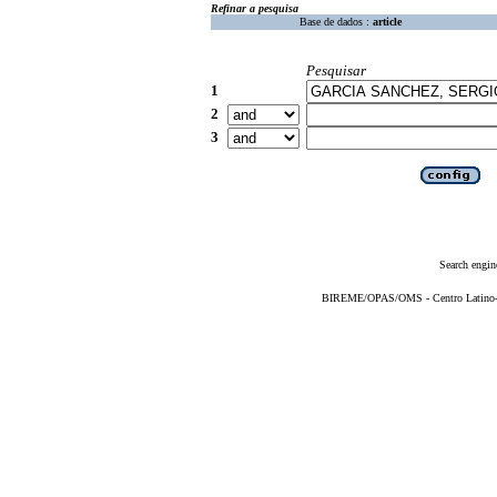
Refinar a pesquisa
Base de dados :
article
Pesquisar
1
2
3
Search engin
BIREME/OPAS/OMS - Centro Latino-Am