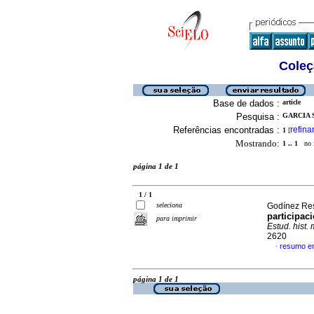
Coleç
Base de dados :
article
Pesquisa :
GARCIA 
Referências encontradas :
refina
1
[
Mostrando:
1 .. 1
no f
página 1 de 1
1 / 1
seleciona
Godínez Res
participac
para imprimir
Estud. hist
2620
resumo e
·
página 1 de 1