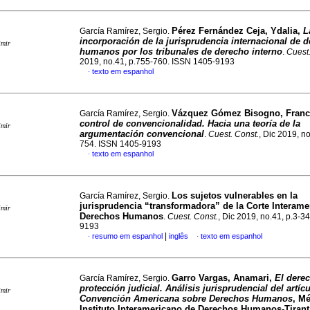
Pérez Fernández Ceja, Ydalia,
L
García Ramírez, Sergio.
incorporación de la jurisprudencia internacional de 
imir
humanos por los tribunales de derecho interno
.
Cuest.
2019, no.41, p.755-760. ISSN 1405-9193
texto em espanhol
·
Vázquez Gómez Bisogno, Franc
García Ramírez, Sergio.
control de convencionalidad. Hacia una teoría de la
imir
argumentación convencional
.
Cuest. Const.
, Dic 2019, n
754. ISSN 1405-9193
texto em espanhol
·
Los sujetos vulnerables en la
García Ramírez, Sergio.
jurisprudencia “transformadora” de la Corte Interame
imir
Derechos Humanos
.
Cuest. Const.
, Dic 2019, no.41, p.3-3
9193
|
resumo em espanhol
inglês
texto em espanhol
·
·
Garro Vargas, Anamari,
El derec
García Ramírez, Sergio.
protección judicial. Análisis jurisprudencial del artícu
imir
Convención Americana sobre Derechos Humanos
, Mé
Instituto Interamericano de Derechos Humanos-Tirant