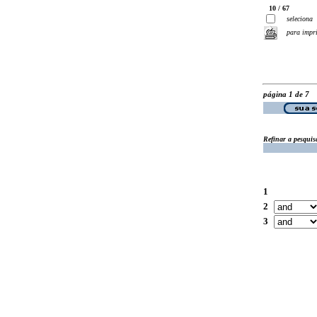
10 / 67
seleciona
para impr
página 1 de 7
Refinar a pesquis
1
2
3