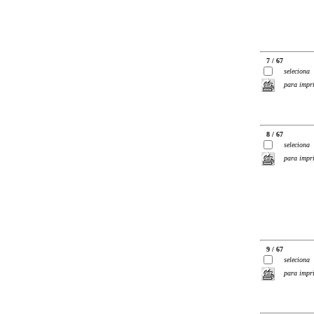
7 / 67
seleciona
para impr
8 / 67
seleciona
para impr
9 / 67
seleciona
para impr