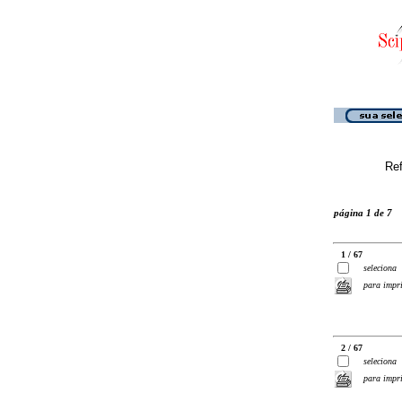
Ref
página 1 de 7
1 / 67
seleciona
para impr
2 / 67
seleciona
para impr