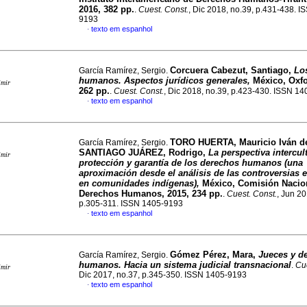
2016, 382 pp.
.
Cuest. Const.
, Dic 2018, no.39, p.431-438. I
9193
texto em espanhol
·
Corcuera Cabezut, Santiago,
Lo
García Ramírez, Sergio.
humanos. Aspectos jurídicos generales,
México, Oxfo
imir
262 pp.
.
Cuest. Const.
, Dic 2018, no.39, p.423-430. ISSN 1
texto em espanhol
·
TORO HUERTA, Mauricio Iván de
García Ramírez, Sergio.
SANTIAGO JUÁREZ, Rodrigo,
La perspectiva intercult
imir
protección y garantía de los derechos humanos (una
aproximación desde el análisis de las controversias e
en comunidades indígenas),
México, Comisión Nacion
Derechos Humanos, 2015, 234 pp.
.
Cuest. Const.
, Jun 20
p.305-311. ISSN 1405-9193
texto em espanhol
·
Gómez Pérez, Mara,
Jueces y d
García Ramírez, Sergio.
humanos. Hacia un sistema judicial transnacional
.
Cue
imir
Dic 2017, no.37, p.345-350. ISSN 1405-9193
texto em espanhol
·