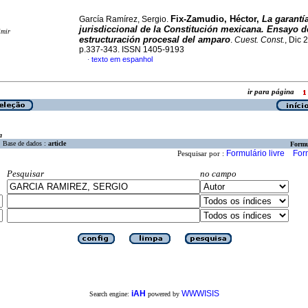
Fix-Zamudio, Héctor,
La garantí
García Ramírez, Sergio.
jurisdiccional de la Constitución mexicana. Ensayo d
imir
estructuración procesal del amparo
.
Cuest. Const.
, Dic 
p.337-343. ISSN 1405-9193
texto em espanhol
·
ir para página
a
Base de dados :
article
Formu
Formulário livre
For
Pesquisar por :
Pesquisar
no campo
iAH
WWWISIS
Search engine:
powered by