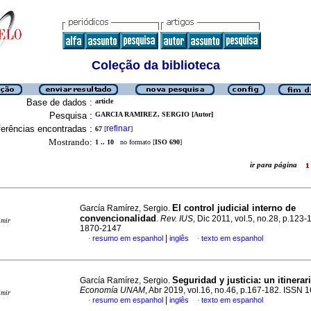
Coleção da biblioteca
Base de dados :
article
Pesquisa :
GARCIA RAMIREZ, SERGIO [Autor]
erências encontradas :
refinar
67
[
]
Mostrando:
1 .. 10
no formato [
ISO 690
]
ir para página
El control judicial interno de
García Ramírez, Sergio.
convencionalidad
.
Rev. IUS
, Dic 2011, vol.5, no.28, p.123
imir
1870-2147
|
resumo em espanhol
inglês
texto em espanhol
·
·
Seguridad y justicia: un itinerar
García Ramírez, Sergio.
Economía UNAM
, Abr 2019, vol.16, no.46, p.167-182. ISSN
imir
|
resumo em espanhol
inglês
texto em espanhol
·
·