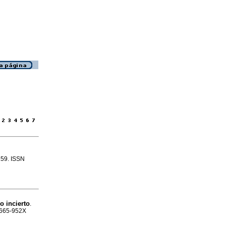
-159. ISSN
io incierto
.
 1665-952X