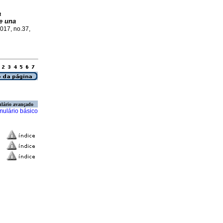
a
e una
2017, no.37,
lário avançado
mulário básico