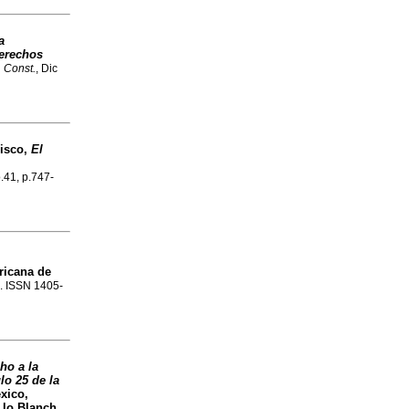
a
derechos
 Const.
, Dic
isco,
El
o.41, p.747-
ricana de
4. ISSN 1405-
ho a la
lo 25 de la
xico,
 lo Blanch,