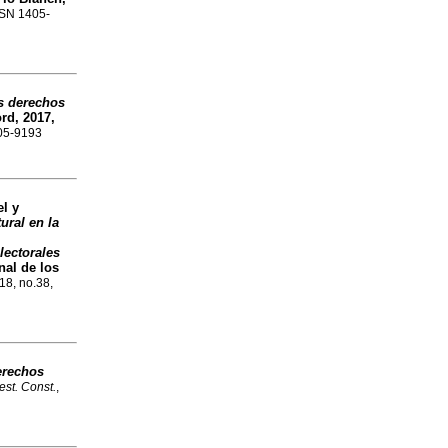
SSN 1405-
s derechos
rd, 2017,
405-9193
l y
ural en la
lectorales
al de los
18, no.38,
erechos
st. Const.
,