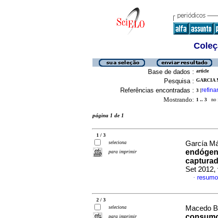
Coleç
Base de dados :
article
Pesquisa :
GARCIA 
Referências encontradas :
refina
3
[
Mostrando:
1 .. 3
no f
página 1 de 1
1 / 3
seleciona
García Má
endógena
para imprimir
capturad
Set 2012,
resumo
·
2 / 3
seleciona
Macedo Ba
consum
para imprimir