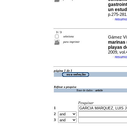
gastroin
un estud
p.275-281
resumo
·
3 / 3
seleciona
Gámez Viv
marinas 
para imprimir
playas d
2009, vol.
resumo
·
página 1 de 1
Refinar a pesquisa
Base de dados :
article
Pesquisar
1
2
3