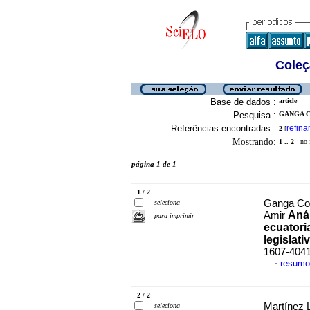
Coleç
Base de dados :
article
Pesquisa :
GANGA C
Referências encontradas :
refina
2
[
Mostrando:
1 .. 2
no f
página 1 de 1
1 / 2
Ganga Con
seleciona
Anál
Amir
para imprimir
ecuatori
legislati
1607-404
resumo
·
2 / 2
Martínez 
seleciona