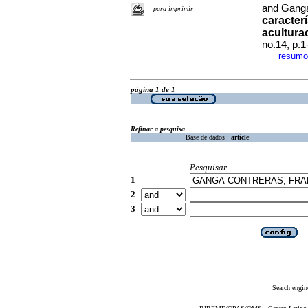
and Ganga
para imprimir
caracterí
acultura
no.14, p.
resumo
·
página 1 de 1
Refinar a pesquisa
Base de dados :
article
Pesquisar
1
2
3
Search engin