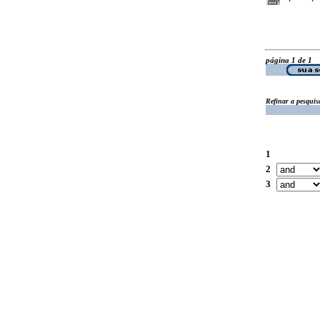
página 1 de 1
Refinar a pesquis
1
2
3