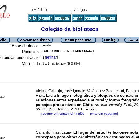
Coleção da biblioteca
Base de dados :
article
Pesquisa :
GALLARDO FRIAS, LAURA [Autor]
erências encontradas :
refinar
2
[
]
Mostrando:
1 .. 2
no formato [
ISO 690
]
Vielma Cabruja, José Ignacio, Velásquez Betancourt, Paola 
Imagen fotográfica y bloques de sensacio
Frías, Laura
imir
relaciones entre experiencia autoral y forma fotográfi
paisajes productivos en Chile
.
An. Inst. Investig. Estét
, 20
no.123, p.313-366. ISSN 0185-1276
|
resumo em espanhol
inglês
texto em espanhol
·
·
El lugar del arte. Reflexiones sobr
Gallardo Frías, Laura.
conceptos para obras arquitectónicas destinadas al a
imir