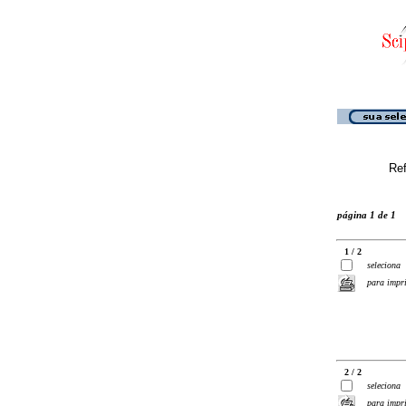
Ref
página 1 de 1
1 / 2
seleciona
para impr
2 / 2
seleciona
para impr