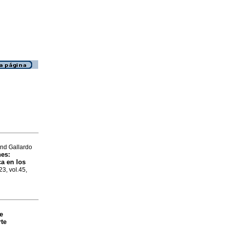
and Gallardo
nes:
ca en los
23, vol.45,
e
rte