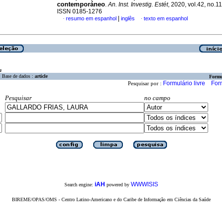
contemporáneo
.
An. Inst. Investig. Estét
, 2020, vol.42, no.11
ISSN 0185-1276
|
resumo em espanhol
inglês
texto em espanhol
·
·
a
Base de dados :
article
Formu
Formulário livre
For
Pesquisar por :
Pesquisar
no campo
iAH
WWWISIS
Search engine:
powered by
BIREME/OPAS/OMS - Centro Latino-Americano e do Caribe de Informação em Ciências da Saúde