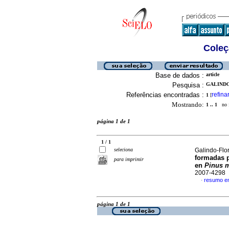
Coleç
Base de dados :
article
Pesquisa :
GALINDO
Referências encontradas :
refina
1
[
Mostrando:
1 .. 1
no f
página 1 de 1
1 / 1
seleciona
Galindo-Flo
formadas 
para imprimir
en
Pinus 
2007-4298
resumo e
·
página 1 de 1