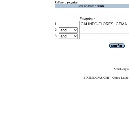
Refinar a pesquisa
Base de dados :
article
Pesquisar
1
2
3
Search engin
BIREME/OPAS/OMS - Centro Latino-Am