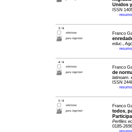
Unidos 
ISSN 140
resumo
·
3 / 6
seleciona
Franco Ga
enredado
para imprimir
educ.
, Ag
resumo
·
4 / 6
seleciona
Franco Ga
de norma
para imprimir
latinoam. 
ISSN 244
resumo
·
5 / 6
seleciona
Franco Ga
todos, p
para imprimir
Particip
Perfiles e
0185-269
resumo
·