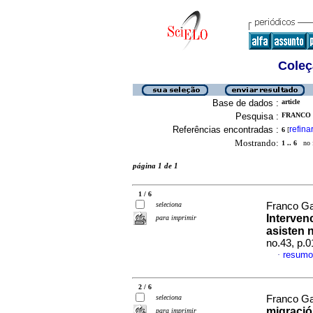
Coleç
Base de dados :
article
Pesquisa :
FRANCO 
Referências encontradas :
refina
6
[
Mostrando:
1 .. 6
no f
página 1 de 1
1 / 6
seleciona
Franco Ga
Interven
para imprimir
asisten 
no.43, p.
resumo
·
2 / 6
seleciona
Franco Ga
migració
para imprimir