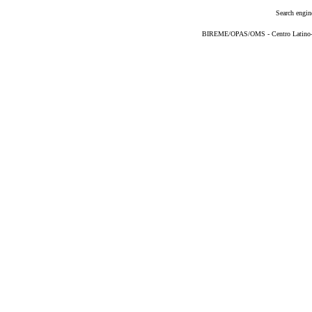
Search engin
BIREME/OPAS/OMS - Centro Latino-Am