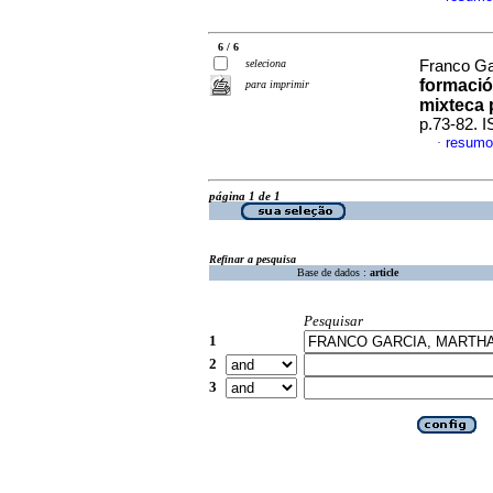
6 / 6
seleciona
Franco Ga
formació
para imprimir
mixteca 
p.73-82. 
resumo
·
página 1 de 1
Refinar a pesquisa
Base de dados :
article
Pesquisar
1
2
3