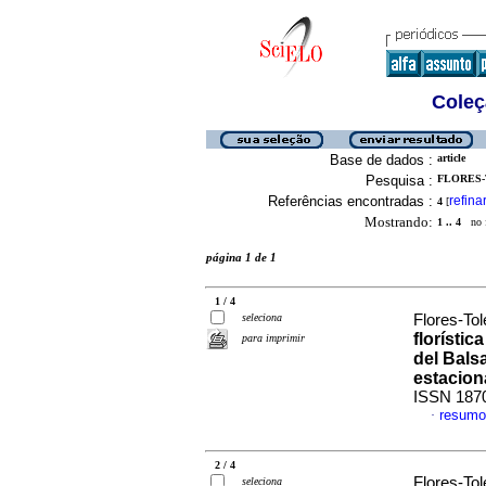
Coleç
Base de dados :
article
Pesquisa :
FLORES-
Referências encontradas :
refina
4
[
Mostrando:
1 .. 4
no f
página 1 de 1
1 / 4
seleciona
Flores-Tol
florístic
para imprimir
del Bals
estacion
ISSN 187
resumo
·
2 / 4
Flores-Tol
seleciona