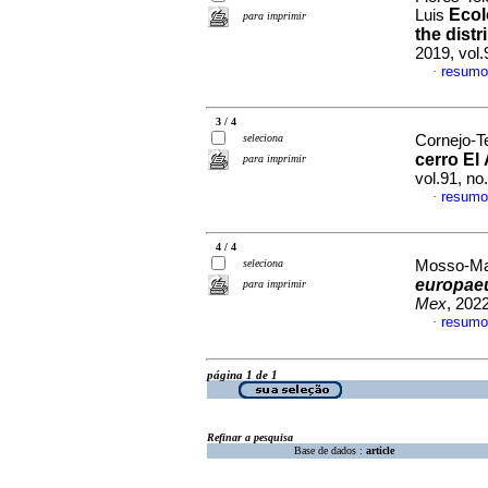
Ecol
Luis
para imprimir
the dist
2019, vol
resumo
·
3 / 4
seleciona
Cornejo-Te
cerro El
para imprimir
vol.91, n
resumo
·
4 / 4
seleciona
Mosso-Manc
europae
para imprimir
Mex
, 202
resumo
·
página 1 de 1
Refinar a pesquisa
Base de dados :
article