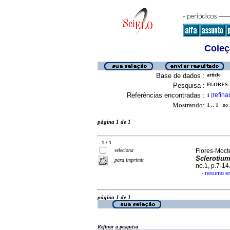
Coleç
Base de dados :
article
Pesquisa :
FLORES-
Referências encontradas :
refina
1
[
Mostrando:
1 .. 1
no f
página 1 de 1
1 / 1
seleciona
Flores-Mocte
Sclerotium
para imprimir
no.1, p.7-1
resumo e
·
página 1 de 1
Refinar a pesquisa