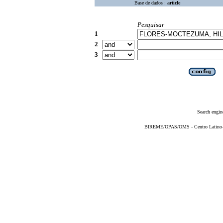
Base de dados :
article
Pesquisar
1
2
3
Search engin
BIREME/OPAS/OMS - Centro Latino-Am