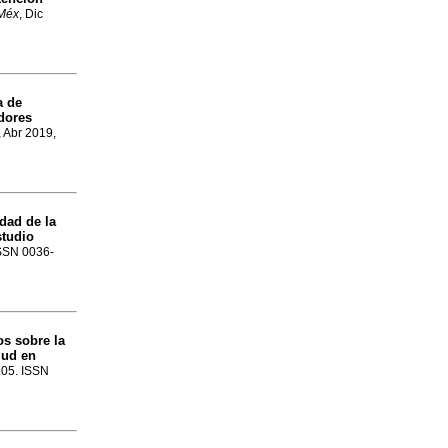
 Méx
, Dic
a de
dores
, Abr 2019,
dad de la
studio
ISSN 0036-
os sobre la
lud en
105. ISSN