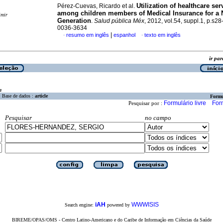
Utilization of healthcare ser
Pérez-Cuevas, Ricardo et al.
among children members of Medical Insurance for a
imir
Generation
.
Salud pública Méx
, 2012, vol.54, suppl.1, p.s2
0036-3634
|
resumo em inglês
espanhol
texto em inglês
·
·
ir p
a
Base de dados :
article
Formu
Formulário livre
For
Pesquisar por :
Pesquisar
no campo
iAH
WWWISIS
Search engine:
powered by
BIREME/OPAS/OMS - Centro Latino-Americano e do Caribe de Informação em Ciências da Saúde