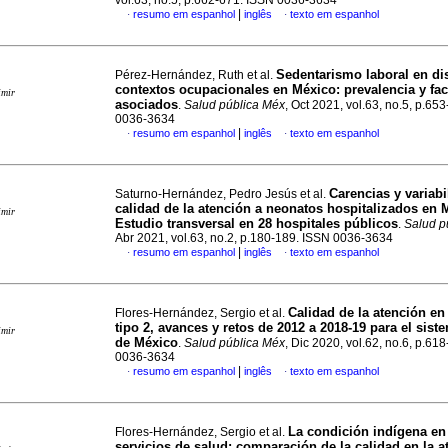
vol.63, no.5, p.662-671. ISSN 0036-3634
|
resumo em espanhol
inglês
texto em espanhol
·
·
Sedentarismo laboral en dis
Pérez-Hernández, Ruth et al.
contextos ocupacionales en México: prevalencia y fac
imir
asociados
.
Salud pública Méx
, Oct 2021, vol.63, no.5, p.65
0036-3634
|
resumo em espanhol
inglês
texto em espanhol
·
·
Carencias y variabi
Saturno-Hernández, Pedro Jesús et al.
calidad de la atención a neonatos hospitalizados en 
imir
Estudio transversal en 28 hospitales públicos
.
Salud p
Abr 2021, vol.63, no.2, p.180-189. ISSN 0036-3634
|
resumo em espanhol
inglês
texto em espanhol
·
·
Calidad de la atención en
Flores-Hernández, Sergio et al.
tipo 2, avances y retos de 2012 a 2018-19 para el sist
imir
de México
.
Salud pública Méx
, Dic 2020, vol.62, no.6, p.61
0036-3634
|
resumo em espanhol
inglês
texto em espanhol
·
·
La condición indígena en
Flores-Hernández, Sergio et al.
servicios de salud: comparación de la calidad en la a