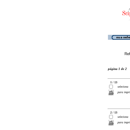
Ref
página 1 de 2
1 / 13
seleciona
para impr
2 / 13
seleciona
para impr