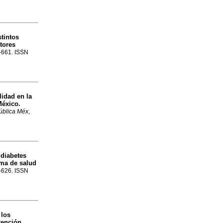
tintos
tores
3-661. ISSN
lidad en la
México.
ública Méx
,
 diabetes
ema de salud
8-626. ISSN
 los
tención