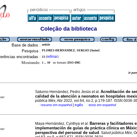
Coleção da biblioteca
Base de dados :
article
Pesquisa :
FLORES-HERNANDEZ, SERGIO [Autor]
erências encontradas :
refinar
13
[
]
Mostrando:
1 .. 10
no formato [
ISO 690
]
ir p
Acreditación de ser
Saturno-Hernández, Pedro Jesús et al.
calidad de la atención a neonatos en hospitales mex
imir
pública Méx
, Abr 2022, vol.64, no.2, p.179-187. ISSN 0036-3
|
resumo em espanhol
inglês
texto em espanhol
·
·
Barreras y facilitadores e
Maya-Hernández, Cynthya et al.
implementación de guías de práctica clínica en Méxic
imir
perspectiva del personal de salud
.
Salud pública Méx
, O