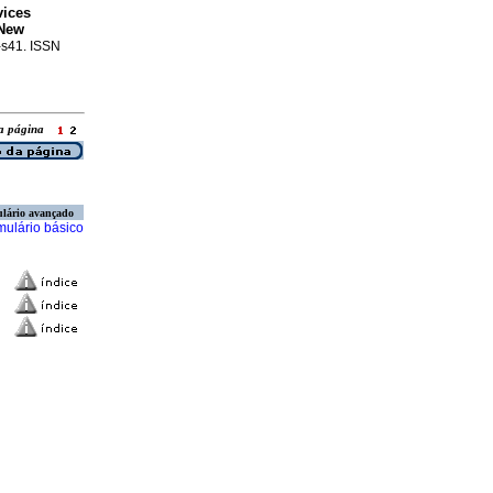
vices
 New
8-s41. ISSN
ara página
lário avançado
mulário básico