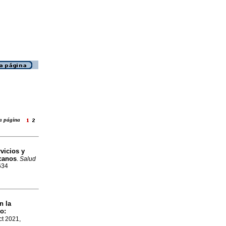
ara página
vicios y
icanos
.
Salud
634
n la
o:
ct 2021,