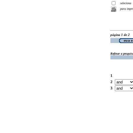
seleciona
para impr
página 1 de 2
Refinar a pesquis
1
2
3