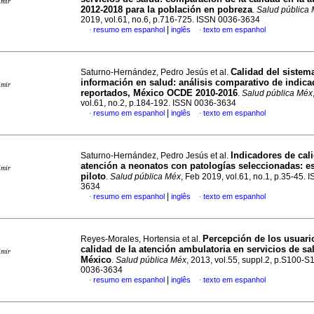
imir
2012-2018 para la población en pobreza
.
Salud pública
2019, vol.61, no.6, p.716-725. ISSN 0036-3634
|
resumo em espanhol
inglês
texto em espanhol
·
·
Calidad del sistem
Saturno-Hernández, Pedro Jesús et al.
información en salud: análisis comparativo de indica
imir
reportados, México OCDE 2010-2016
.
Salud pública Méx
vol.61, no.2, p.184-192. ISSN 0036-3634
|
resumo em espanhol
inglês
texto em espanhol
·
·
Indicadores de cali
Saturno-Hernández, Pedro Jesús et al.
atención a neonatos con patologías seleccionadas: e
imir
piloto
.
Salud pública Méx
, Feb 2019, vol.61, no.1, p.35-45. 
3634
|
resumo em espanhol
inglês
texto em espanhol
·
·
Percepción de los usuari
Reyes-Morales, Hortensia et al.
calidad de la atención ambulatoria en servicios de sa
imir
México
.
Salud pública Méx
, 2013, vol.55, suppl.2, p.S100-S
0036-3634
|
resumo em espanhol
inglês
texto em espanhol
·
·