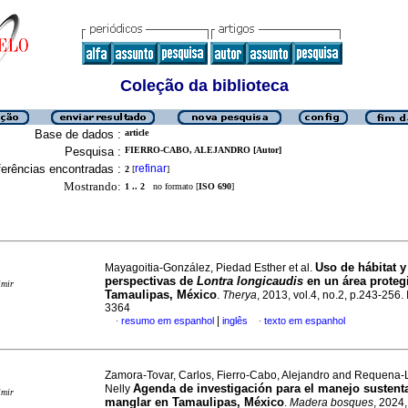
Coleção da biblioteca
Base de dados :
article
Pesquisa :
FIERRO-CABO, ALEJANDRO [Autor]
erências encontradas :
refinar
2
[
]
Mostrando:
1 .. 2
no formato [
ISO 690
]
Uso de hábitat y
Mayagoitia-González, Piedad Esther et al.
perspectivas de
Lontra longicaudis
en un área proteg
imir
Tamaulipas, México
.
Therya
, 2013, vol.4, no.2, p.243-256
3364
|
resumo em espanhol
inglês
texto em espanhol
·
·
Zamora-Tovar, Carlos, Fierro-Cabo, Alejandro and Requena-
Agenda de investigación para el manejo sustent
Nelly
imir
manglar en Tamaulipas, México
.
Madera bosques
, 2024,