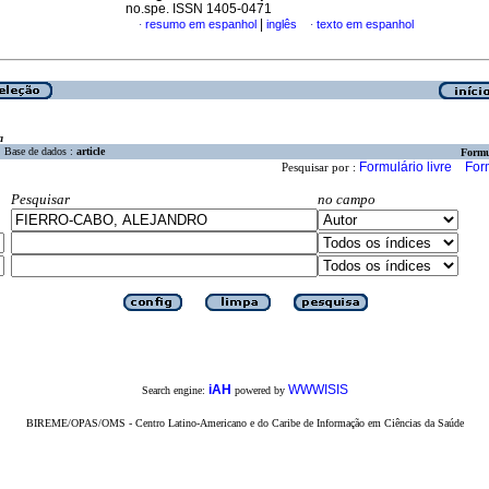
no.spe. ISSN 1405-0471
|
resumo em espanhol
inglês
texto em espanhol
·
·
a
Base de dados :
article
Formu
Formulário livre
For
Pesquisar por :
Pesquisar
no campo
iAH
WWWISIS
Search engine:
powered by
BIREME/OPAS/OMS - Centro Latino-Americano e do Caribe de Informação em Ciências da Saúde