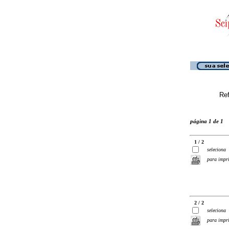
Ref
página 1 de 1
1 / 2
seleciona
para impr
2 / 2
seleciona
para impr