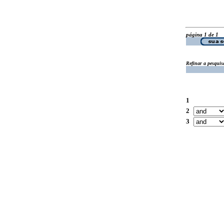
página 1 de 1
Refinar a pesquis
1
2
3