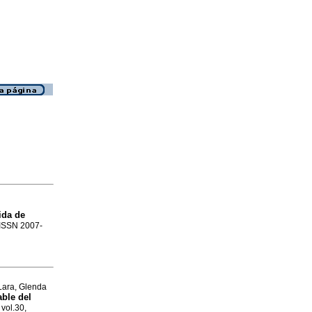
ida de
. ISSN 2007-
Lara, Glenda
able del
 vol.30,