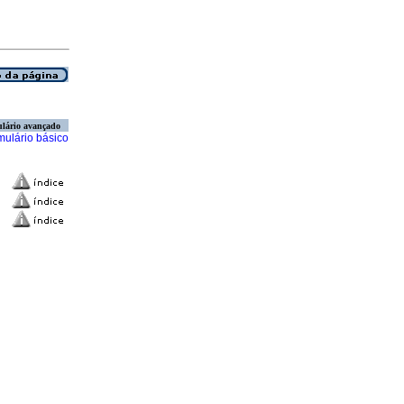
lário avançado
mulário básico