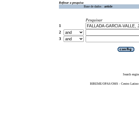
Refinar a pesquisa
Base de dados :
article
Pesquisar
1
2
3
Search engin
BIREME/OPAS/OMS - Centro Latino-Am