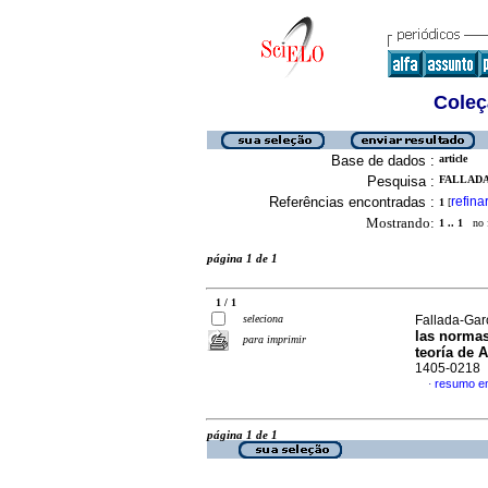
Coleç
Base de dados :
article
Pesquisa :
FALLADA
Referências encontradas :
refina
1
[
Mostrando:
1 .. 1
no f
página 1 de 1
1 / 1
seleciona
Fallada-Gar
las normas
para imprimir
teoría de 
1405-0218
resumo e
·
página 1 de 1