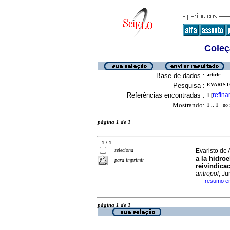
Coleç
Base de dados :
article
Pesquisa :
EVARIST
Referências encontradas :
refina
1
[
Mostrando:
1 .. 1
no f
página 1 de 1
1 / 1
seleciona
Evaristo de
a la hidro
para imprimir
reivindica
antropol
, J
resumo e
·
página 1 de 1