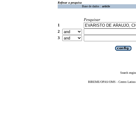
Refinar a pesquisa
Base de dados :
article
Pesquisar
1
2
3
Search engin
BIREME/OPAS/OMS - Centro Latino-Am