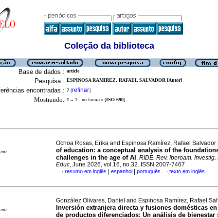
Coleção da biblioteca
Base de dados :
article
Pesquisa :
ESPINOSA RAMIREZ, RAFAEL SALVADOR [Autor]
erências encontradas :
refinar
7
[
]
Mostrando:
1 .. 7
no formato [
ISO 690
]
Ochoa Rosas, Erika and Espinosa Ramírez, Rafael Salvador
of education: a conceptual analysis of the foundation
imir
challenges in the age of AI
.
RIDE. Rev. Iberoam. Investig.
Educ
, June 2026, vol.16, no.32. ISSN 2007-7467
|
|
resumo em inglês
espanhol
português
texto em inglês
·
·
González Olivares, Daniel and Espinosa Ramírez, Rafael Sa
Inversión extranjera directa y fusiones domésticas en
imir
de productos diferenciados: Un análisis de bienestar 