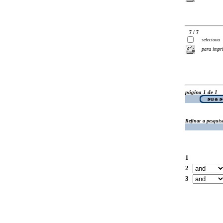
7 / 7
seleciona
para impr
página 1 de 1
Refinar a pesquis
1
2
3