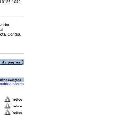
SN 0186-1042
lvador
al
cta
.
Contad.
lário avançado
mulário básico