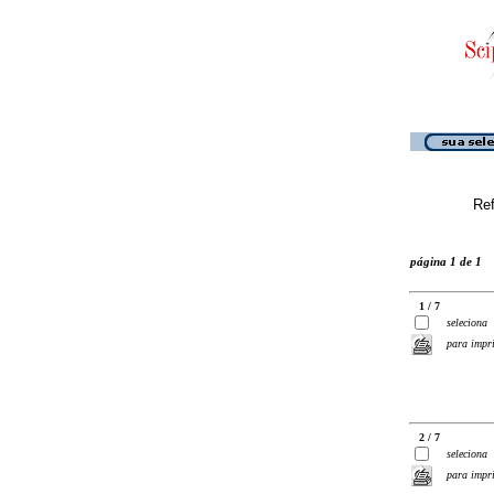
Ref
página 1 de 1
1 / 7
seleciona
para impr
2 / 7
seleciona
para impr