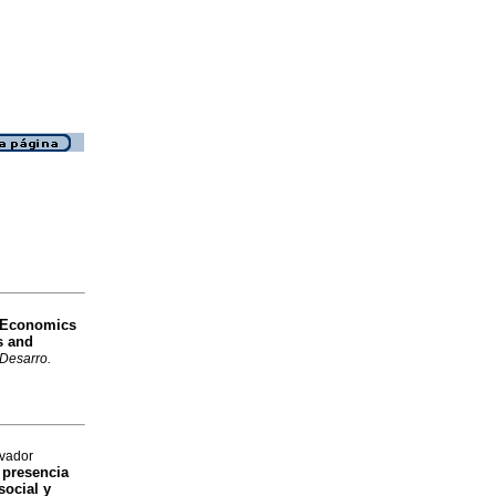
Economics
s and
 Desarro.
lvador
 presencia
social y