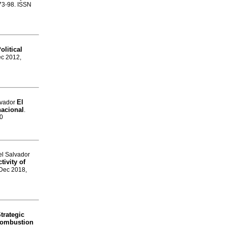
.73-98. ISSN
olitical
ec 2012,
El
lvador
nacional
.
80
el Salvador
tivity of
 Dec 2018,
trategic
 combustion