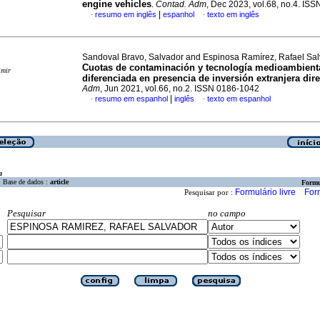
engine vehicles
.
Contad. Adm
, Dec 2023, vol.68, no.4. IS
|
resumo em inglês
espanhol
texto em inglês
·
·
Sandoval Bravo, Salvador and Espinosa Ramírez, Rafael Sa
Cuotas de contaminación y tecnología medioambient
imir
diferenciada en presencia de inversión extranjera dire
Adm
, Jun 2021, vol.66, no.2. ISSN 0186-1042
|
resumo em espanhol
inglês
texto em espanhol
·
·
a
Base de dados :
article
Formu
Formulário livre
For
Pesquisar por :
Pesquisar
no campo