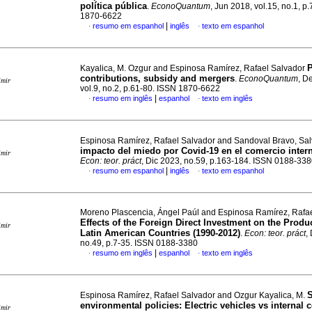
política pública
.
EconoQuantum
, Jun 2018, vol.15, no.1, p
1870-6622
|
resumo em espanhol
inglês
texto em espanhol
·
·
P
Kayalica, M. Ozgur and Espinosa Ramírez, Rafael Salvador
contributions, subsidy and mergers
.
EconoQuantum
, D
imir
vol.9, no.2, p.61-80. ISSN 1870-6622
|
resumo em inglês
espanhol
texto em inglês
·
·
Espinosa Ramírez, Rafael Salvador and Sandoval Bravo, Sa
impacto del miedo por Covid-19 en el comercio inter
imir
Econ: teor. práct
, Dic 2023, no.59, p.163-184. ISSN 0188-33
|
resumo em espanhol
inglês
texto em espanhol
·
·
Moreno Plascencia, Ángel Paúl and Espinosa Ramírez, Rafa
Effects of the Foreign Direct Investment on the Produc
imir
Latin American Countries (1990-2012)
.
Econ: teor. práct
,
no.49, p.7-35. ISSN 0188-3380
|
resumo em inglês
espanhol
texto em inglês
·
·
S
Espinosa Ramírez, Rafael Salvador and Ozgur Kayalica, M.
environmental policies: Electric vehicles vs internal
imir