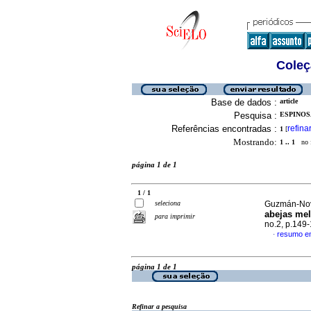
Coleç
Base de dados :
article
Pesquisa :
ESPINOS
Referências encontradas :
refina
1
[
Mostrando:
1 .. 1
no f
página 1 de 1
1 / 1
seleciona
Guzmán-Novo
abejas mel
para imprimir
no.2, p.149
resumo em
·
página 1 de 1
Refinar a pesquisa