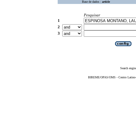
Base de dados :
article
Pesquisar
1
2
3
Search engin
BIREME/OPAS/OMS - Centro Latino-Am