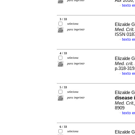
Abr 2016, 
para imprimir
texto 
·
3 / 33
seleciona
Elizalde 
Med. Crít.
para imprimir
ISSN 018
texto 
·
4 / 33
seleciona
Elizalde 
Med. crít.
para imprimir
p.318-319
texto e
·
5 / 33
seleciona
Elizalde 
disease i
para imprimir
Med. Crít.
8909
texto e
·
6 / 33
seleciona
Elizalde 