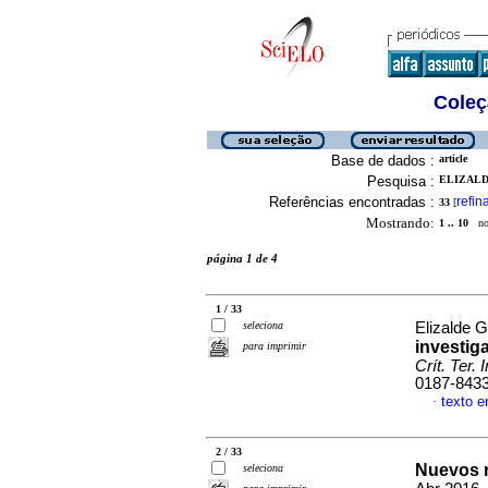
Coleç
Base de dados :
article
Pesquisa :
ELIZALD
Referências encontradas :
refin
33
[
Mostrando:
1 .. 10
no 
página 1 de 4
1 / 33
seleciona
Elizalde 
investig
para imprimir
Crít. Ter. 
0187-843
texto 
·
2 / 33
Nuevos 
seleciona