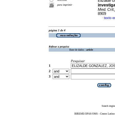
Elizalde 
investig
para imprimir
Med. Crít.
8909
texto 
·
página 1 de 4
Refinar a pesquisa
Base de dados :
article
Pesquisar
1
2
3
Search engin
BIREME/OPAS/OMS - Centro Latino-Am