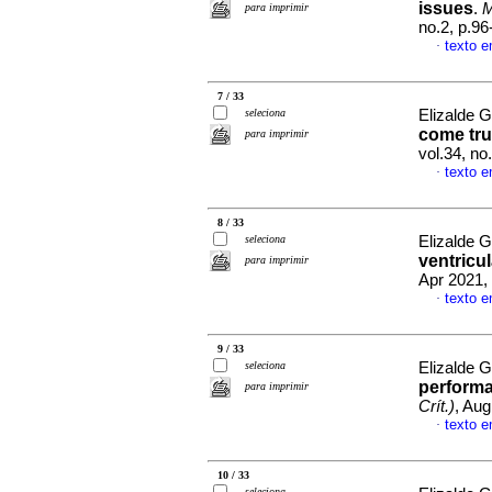
issues
.
M
para imprimir
no.2, p.9
texto e
·
7 / 33
seleciona
Elizalde 
come tr
para imprimir
vol.34, no
texto e
·
8 / 33
seleciona
Elizalde 
ventricu
para imprimir
Apr 2021,
texto e
·
9 / 33
seleciona
Elizalde 
perform
para imprimir
Crít.)
, Aug
texto e
·
10 / 33
seleciona