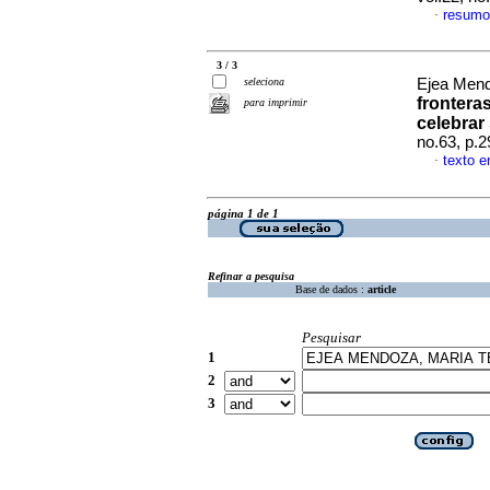
resumo
·
3 / 3
seleciona
Ejea Mend
frontera
para imprimir
celebrar
no.63, p.
texto 
·
página 1 de 1
Refinar a pesquisa
Base de dados :
article
Pesquisar
1
2
3