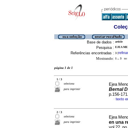
Coleç
Base de dados :
article
Pesquisa :
EJEA ME
Referências encontradas :
refina
3
[
Mostrando:
1 .. 3
no f
página 1 de 1
1 / 3
seleciona
Ejea Mend
Bernal Dí
para imprimir
p.156-171
texto 
·
2 / 3
seleciona
Ejea Mend
en una r
para imprimir
vol.22, n