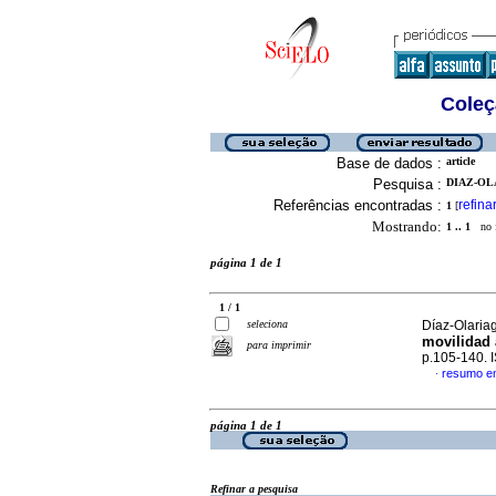
Coleç
Base de dados :
article
Pesquisa :
DIAZ-OL
Referências encontradas :
refina
1
[
Mostrando:
1 .. 1
no f
página 1 de 1
1 / 1
seleciona
Díaz-Olaria
movilidad 
para imprimir
p.105-140.
resumo e
·
página 1 de 1
Refinar a pesquisa