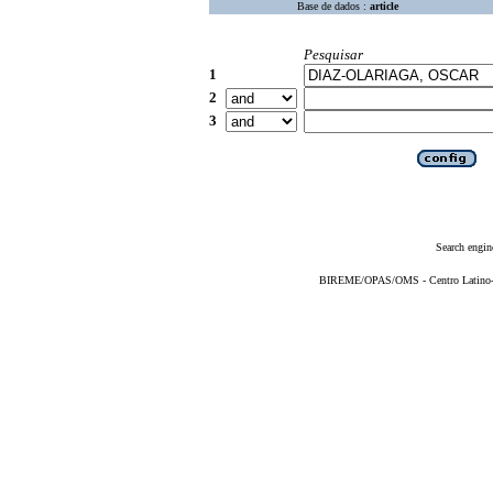
Base de dados :
article
Pesquisar
1
2
3
Search engin
BIREME/OPAS/OMS - Centro Latino-Am