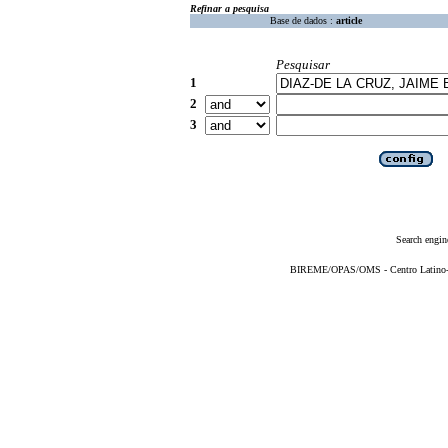
Refinar a pesquisa
Base de dados :
article
Pesquisar
1
2
3
Search engin
BIREME/OPAS/OMS - Centro Latino-Am