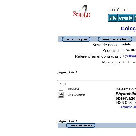
Coleç
Base de dados :
article
Pesquisa :
DIAZ-DE 
Referências encontradas :
refina
1
[
Mostrando:
1 .. 1
no f
página 1 de 1
1 / 1
seleciona
Delesma-Mor
Phytophtho
para imprimir
observado
ISSN 0185-
resumo e
·
página 1 de 1