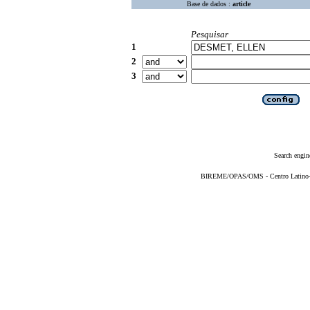
Base de dados :
article
Pesquisar
1
2
3
Search engin
BIREME/OPAS/OMS - Centro Latino-Am