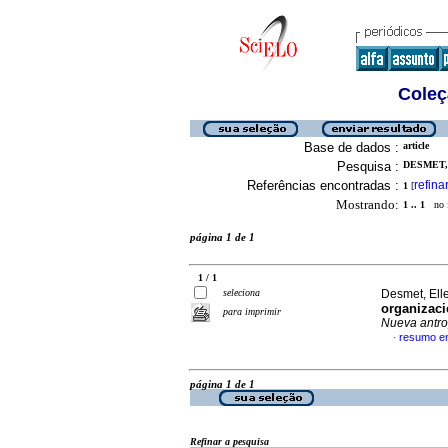
Coleç
Base de dados :
article
Pesquisa :
DESMET, 
Referências encontradas :
refina
1
[
Mostrando:
1 .. 1
no f
página 1 de 1
1 / 1
seleciona
Desmet, Ell
organizaci
para imprimir
Nueva antro
resumo e
·
página 1 de 1
Refinar a pesquisa