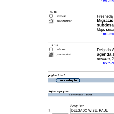
resumo
·
9 / 18
Fresneda 
seleciona
Migració
para imprimir
subdesar
Migr. desa
resumo
·
10 / 18
seleciona
Delgado W
agenda a
para imprimir
desarro
, 
texto 
·
página 1 de 2
Refinar a pesquisa
Base de dados :
article
Pesquisar
1