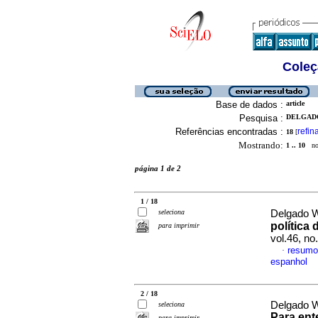
Coleç
Base de dados :
article
Pesquisa :
DELGADO
Referências encontradas :
refin
18
[
Mostrando:
1 .. 10
no 
página 1 de 2
1 / 18
seleciona
Delgado W
política 
para imprimir
vol.46, n
resumo
·
espanhol
2 / 18
Delgado W
seleciona
Para ent
para imprimir