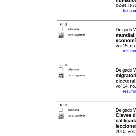
humano
ISSN 187
texto 
·
6 / 18
seleciona
Delgado W
mundial:
para imprimir
economí
vol.15, n
resumo
·
7 / 18
seleciona
Delgado W
migrator
para imprimir
electora
vol.14, n
resumo
·
8 / 18
Delgado W
seleciona
Claves d
para imprimir
califica
leccione
2015, vol.