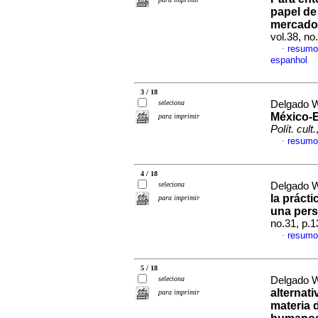
papel de
mercado 
vol.38, n
resumo
·
espanhol
3 / 18
seleciona
Delgado W
México-E
para imprimir
Polít. cult.
resumo
·
4 / 18
seleciona
Delgado W
la prácti
para imprimir
una pers
no.31, p.
resumo
·
5 / 18
seleciona
Delgado W
alternati
para imprimir
materia 