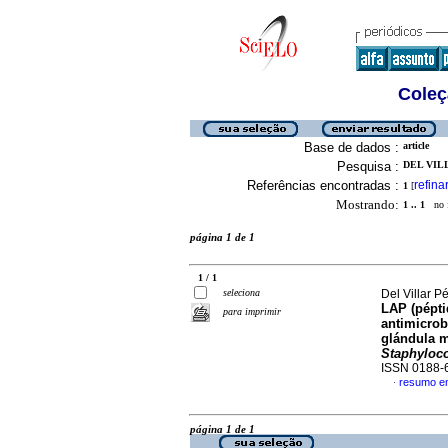
Coleç
Base de dados :
article
Pesquisa :
DEL VIL
Referências encontradas :
refina
1
[
Mostrando:
1 .. 1
no f
página 1 de 1
1 / 1
seleciona
Del Villar P
LAP (pépti
para imprimir
antimicrob
glándula m
Staphyloc
ISSN 0188-
resumo e
·
página 1 de 1