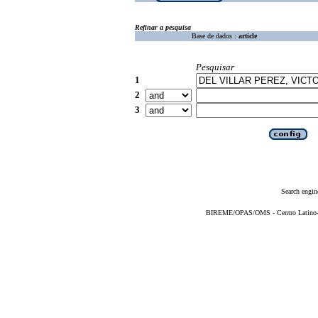
Refinar a pesquisa
Base de dados :
article
Pesquisar
1
2
3
Search engin
BIREME/OPAS/OMS - Centro Latino-Am