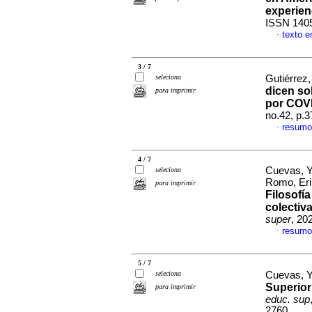
experien
ISSN 140
texto 
·
3 / 7
seleciona
Gutiérrez
dicen so
para imprimir
por COV
no.42, p.
resumo
·
4 / 7
Cuevas, Y
seleciona
Romo, Er
para imprimir
Filosofía
colectiv
super
, 20
resumo
·
5 / 7
seleciona
Cuevas, 
Superior
para imprimir
educ. sup
2760