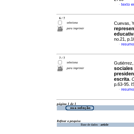
texto 
·
6 / 7
seleciona
Cuevas, 
represen
para imprimir
educativ
no.21, p.
resumo
·
7 / 7
seleciona
Gutiérrez
sociales
para imprimir
presiden
escrita
.
C
p.63-95. 
resumo
·
página 1 de 1
Refinar a pesquisa
Base de dados :
article