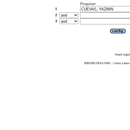
Pesquisar
1
2
3
Search engin
BIREME/OPAS/OMS - Centro Latino-Am