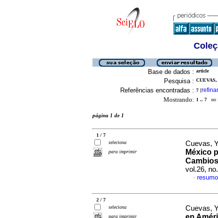
Coleç
Base de dados :
article
Pesquisa :
CUEVAS, 
Referências encontradas :
refina
7
[
Mostrando:
1 .. 7
no f
página 1 de 1
1 / 7
seleciona
Cuevas, 
México p
para imprimir
Cambios,
vol.26, n
resumo
·
2 / 7
seleciona
Cuevas, Y
en Améri
para imprimir